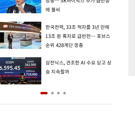
칭송… SK하이닉스 주가 급반등
에 불씨
한국전력, 33조 적자를 3년 만에
13조 원 흑자로 급반전… 포브스
순위 428계단 껑충
삼전닉스, 견조한 AI 수요 딛고 상
승 지속할까