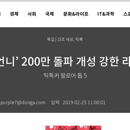
치
경제
사회
국제
문화&라이프
IT&과학
스
특집 | 15초 세상, 틱톡
언니’ 200만 돌파 개성 강한
틱톡커 팔로어 톱 5
purple7@donga.com
입력
2019-02-25 11:00:01