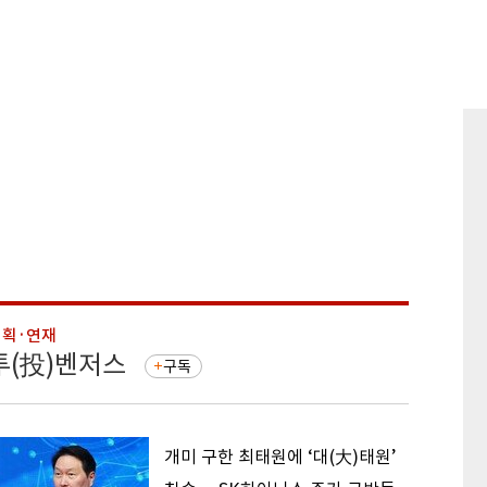
기획·연재
기획·연
투(投)벤저스
돈의 
구독
개미 구한 최태원에 ‘대(大)태원’