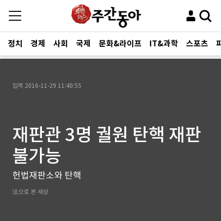
정치
경제
사회
국제
문화&라이프
IT&과학
스포츠
입력
2016-11-29 11:40:55
재판관 3명 궐원 탄핵 재판
불가능
헌법재판소와 탄핵
法으로 본 세상