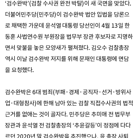
‘검수완박’(검찰 수사권 완전 박탈)이 새 국면을 맞았다.
더불어민주당(민주당)이 검수완박 법안 입법을 당론으
로 채택한 가운데 윤석열 대통령 당선인이 4월 13일 한
동훈 사법연수원 부원장을 법무부 장관 후보자로 지명하
면서 맞불을 놓은 모양새가 펼쳐졌다. 김오수 검찰총장
역시 이날 검수완박 저지를 위해 문재인 대통령에 면담
을 요청했다.
검수완박은 6대 범죄(부패·경제·공직자·선거·방위사
업·대형참사)에 한해 남아 있는 검찰 직접수사권의 법적
근거를 없애는 것이 골자다. 민주당은 추미애 전 법무부
장관과 윤석열 전 검찰총장의 ‘추윤갈등’이 정점에 다다
르던 2020년 말 검수완박을 추진했으나, 윤 총장 사퇴