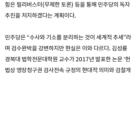
힘은 필리버스터(무제한 토론) 등을 통해 민주당의 독자
추진을 저지하겠다는 계획이다.
민주당은 “수사와 기소를 분리하는 것이 세계적 추세”라
며 검수완박을 강변하지만 현실은 이와 다르다. 김성룡
경북대 법학전문대학원 교수가 2017년 발표한 논문 ‘헌
법상 영장청구권 검사전속 규정의 현대적 의미와 검찰개
혁을 위한 올바른 개헌방향’에 따르면 경제협력개발기구
(OECD) 회원국 중 77%(27개국)가 헌법이나 법률에
검사 수사권을 규정했다. 유럽평의회 산하 ‘효과적 사법
을 위한 유럽위원회(CEPEJ)’가 2018년 발표한 ‘유럽
사법체계 평가 보고서’에서도 47개 회원국 중 32개국
(68%)에서 검찰이 직접 수사를 진행하는 것으로 나타