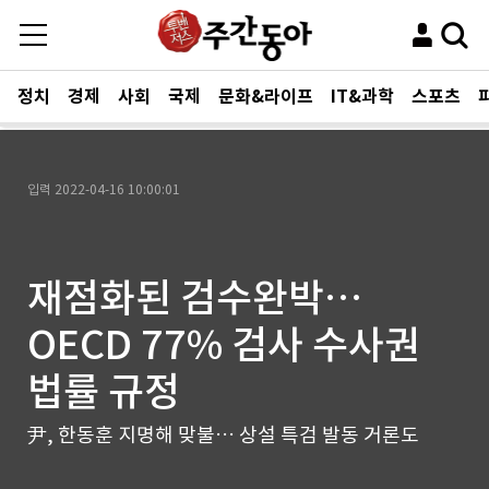
정치
경제
사회
국제
문화&라이프
IT&과학
스포츠
입력
2022-04-16 10:00:01
재점화된 검수완박…
OECD 77% 검사 수사권
법률 규정
尹, 한동훈 지명해 맞불… 상설 특검 발동 거론도