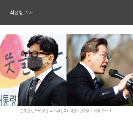
최진렬 기자
한동훈 법무부 장관 후보자(왼쪽). 더불어민주당 이재명. [뉴스1]