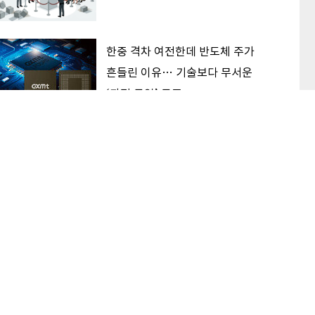
한중 격차 여전한데 반도체 주가
흔들린 이유… 기술보다 무서운
‘과점 균열’ 공포
“하반기 코스피, 7000 선에서 박
스권 등락 전망… 반도체는 공급
증가 선반영 주시해야”
이 본 기사
최신기사