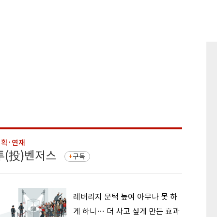
기획·연재
기획·연
투(投)벤저스
돈의 
구독
레버리지 문턱 높여 아무나 못 하
게 하니… 더 사고 싶게 만든 효과