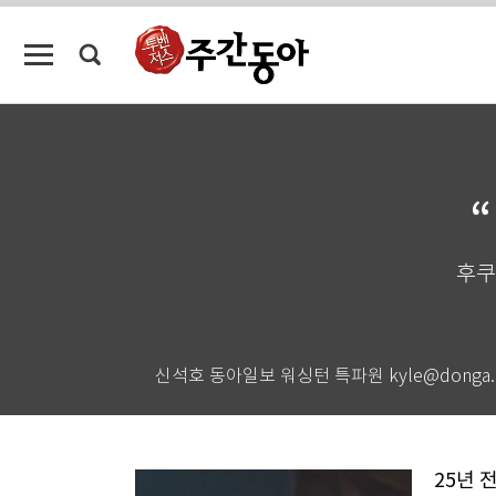
후쿠
신석호 동아일보 워싱턴 특파원 kyle@donga.
25년 