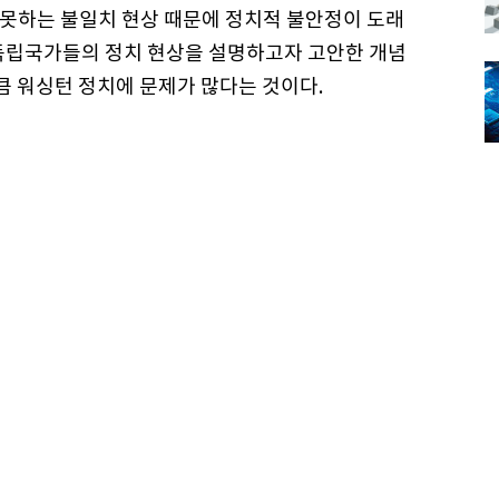
못하는 불일치 현상 때문에 정치적 불안정이 도래
 독립국가들의 정치 현상을 설명하고자 고안한 개념
만큼 워싱턴 정치에 문제가 많다는 것이다.
자 알렉시 드 토크빌이 유럽의 구시대 권력정치와 비
총체적으로 변화하는 상황에 유연하게 적응하지 못
“지적 경직성과 기득권층의 반(反)개혁적 행태가 맞
상태”라면서 “미국 정치의 구조적 문제는 정당도,
며 한마디로 ‘개혁 난망’이라고 진단했다.
울하다. 민의의 전당인 의회는 가진 자들의 이익단체
 포장한 법안을 사는 ‘장터’로 묘사된다. 그 구체
5개에서 81년 2500개로 늘어났고, 2009년 현재 1
 로비자금을 쏟아붓고 있다는 사실. ‘유전 유법, 무
많