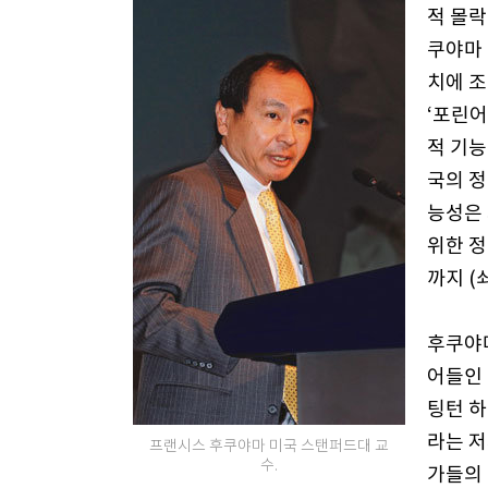
적 몰락
쿠야마 
치에 조
‘포린어
적 기능
국의 정
능성은 
위한 정
까지 (
후쿠야마
어들인 
팅턴 하
라는 저
프랜시스 후쿠야마 미국 스탠퍼드대 교
수.
가들의