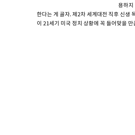
용하지 
한다는 게 골자. 제2차 세계대전 직후 신생
이 21세기 미국 정치 상황에 꼭 들어맞을 
후쿠야마 교수는 1800년대 프랑스 정치학
교해 극찬했던 최첨단 미국 정치제도 역시 
해 쇠퇴 길을 가고 있다고 주장했다. 그는 
물려 미국 정치의 자기 수정 기능이 정지된 
유권자인 시민도, 이익단체도 고칠 수 없다”
그가 다양한 사례를 들어 제시한 현실은 암
가 막대한 정치자금을 대주고 사익을 공익으로
적 증거는 의회 대상 로비 회사가 1971년 17
만3700명의 로비스트가 35억 달러에 이르는
전 무법’ 사회라는 말이다.