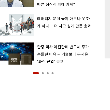
따른 정신적 피해 커져”
레버리지 문턱 높여 아무나 못 하
게 하니… 더 사고 싶게 만든 효과
한중 격차 여전한데 반도체 주가
흔들린 이유… 기술보다 무서운
‘과점 균열’ 공포