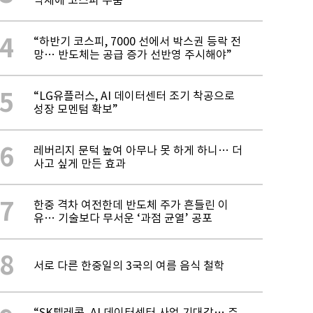
약세에 코스피 주춤
4
“하반기 코스피, 7000 선에서 박스권 등락 전
망… 반도체는 공급 증가 선반영 주시해야”
5
“LG유플러스, AI 데이터센터 조기 착공으로
성장 모멘텀 확보”
6
레버리지 문턱 높여 아무나 못 하게 하니… 더
사고 싶게 만든 효과
7
한중 격차 여전한데 반도체 주가 흔들린 이
유… 기술보다 무서운 ‘과점 균열’ 공포
8
서로 다른 한중일의 3국의 여름 음식 철학
“SK텔레콤, AI 데이터센터 사업 기대감… 주