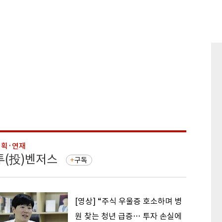
기획·연재
기획·연
투(投)벤저스
돈의 
구독
[영상] “주식 우울증 호소하며 병
원 찾는 청년 급증… 투자 손실에