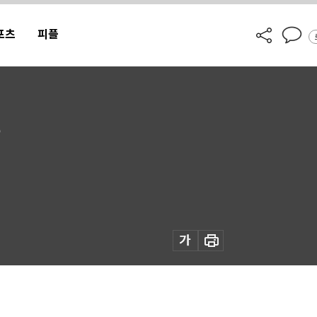
포츠
피플
”