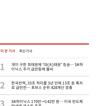
이 본 기사
최신기사
1
개미 구한 최태원에 ‘대(大)태원’ 칭송… SK하
이닉스 주가 급반등에 불씨
2
한국전력, 33조 적자를 3년 만에 13조 원 흑자
로 급반전… 포브스 순위 428계단 껑충
3
SK하이닉스 170만→142만 원… 미국 반도체