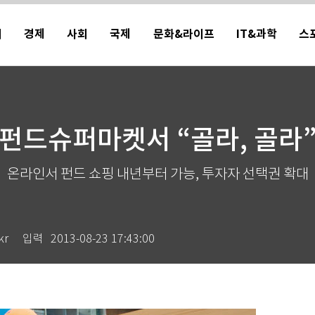
치
경제
사회
국제
문화&라이프
IT&과학
스
펀드슈퍼마켓서 “골라, 골라
온라인서 펀드 쇼핑 내년부터 가능, 투자자 선택권 확대
kr
입력
2013-08-23 17:43:00