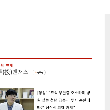
기획·연재
기획·연
투(投)벤저스
돈의 
구독
[영상] “주식 우울증 호소하며 병
원 찾는 청년 급증… 투자 손실에
따른 정신적 피해 커져”