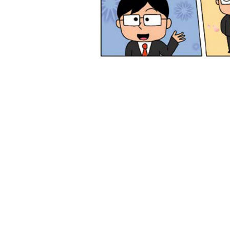
절세비급
구독
신용카
영세율과
영세율