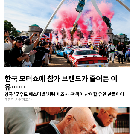
한국 모터쇼에 참가 브랜드가 줄어든 이
유…
행사 정체성이 모호
영국 ‘굿우드 페스티벌’처럼 제조사·관객이 참여할 유인 만들어야
조진혁 자유기고가