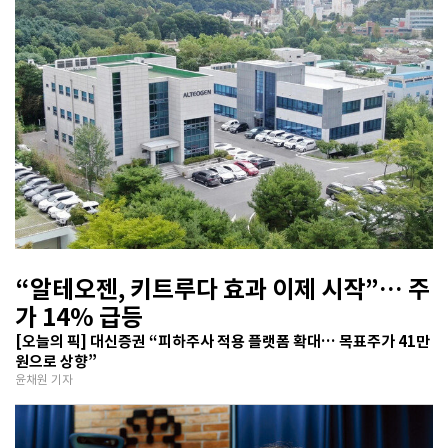
“알테오젠, 키트루다 효과 이제 시작”… 주
가 14% 급등
[오늘의 픽] 대신증권 “피하주사 적용 플랫폼 확대… 목표주가 41만
원으로 상향”
윤채원 기자