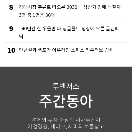
8
경매시장 주류로 떠오른 2030… 상반기 경매 낙찰자
3명 중 1명은 30대
9
140년간 한 우물만 파 싱글몰트 정상에 오른 글렌피
딕
10
만년설과 폭포가 어우러진 스위스 라우터브루넨
투벤저스
주간동아
경제와 투자 중심의 시사주간지
기업경영, 재테크, 재미의 보물창고