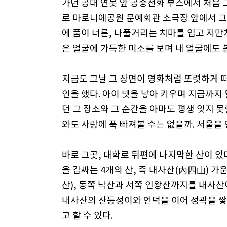
가던 공대 연못 앞 공중전화 부스에서 처음 
로 마로니에공원 문예회관 소극장 앞에서 그
에 품이 너른, 나풀거리는 치마를 입고 저만
은 얼굴에 가득한 미소를 보며 내 얼굴에도 
지금도 그날 그 장면이 영화처럼 또렷하게 떠
인을 했다. 아이 넷을 낳아 키우며 지금까지
던 그 장소와 그 순간을 아마도 평생 잊지 
와도 사랑에 푹 빠져볼 수는 없을까. 서울을
바로 그곳, 대학로 뒤편에 나지막한 산이 있
을 감싸는 4개의 산, 즉 내사산(內四山) 가
산), 동쪽 낙산과 서쪽 인왕산까지를 내사
내사산의 산등성이와 언덕을 이어 성곽을 쌓
고 할 수 있다.