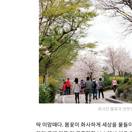
화사한 봄꽃과 연둣빛
딱 이맘때다. 봄꽃이 화사하게 세상을 물들