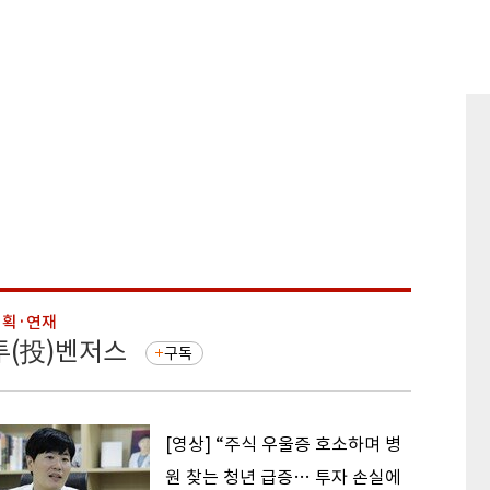
기획·연재
기획·연
투(投)벤저스
돈의 
구독
[영상] “주식 우울증 호소하며 병
원 찾는 청년 급증… 투자 손실에