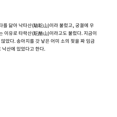
낙타를 닮아 낙타산(駱駝山)이라 불렀고, 궁궐에 우
는 이유로 타락산(駝酪山)이라고도 불렀다. 지금이
않았다. 송아지를 갓 낳은 어미 소의 젖을 짜 임금
 낙산에 있었다고 한다.