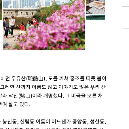
하던 우유산(駝酪山), 도를 깨쳐 홍조를 띠듯 봄이
그레한 산까지 이름도 많고 이야기도 많은 우리 산
잘라 낙산(駱山)이라 개명했다. 그 비극을 모른 채
르며 살고 있다.
 봉천동, 신림동 이름이 어느샌가 중앙동, 성현동,