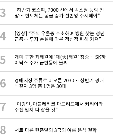
3
“하반기 코스피, 7000 선에서 박스권 등락 전
망… 반도체는 공급 증가 선반영 주시해야”
4
[영상] “주식 우울증 호소하며 병원 찾는 청년
급증… 투자 손실에 따른 정신적 피해 커져”
5
개미 구한 최태원에 ‘대(大)태원’ 칭송… SK하
이닉스 주가 급반등에 불씨
6
경매시장 주류로 떠오른 2030… 상반기 경매
낙찰자 3명 중 1명은 30대
7
“이강인, 아틀레티코 마드리드에서 커리어와
주전 입지 다 잡을 것”
8
서로 다른 한중일의 3국의 여름 음식 철학