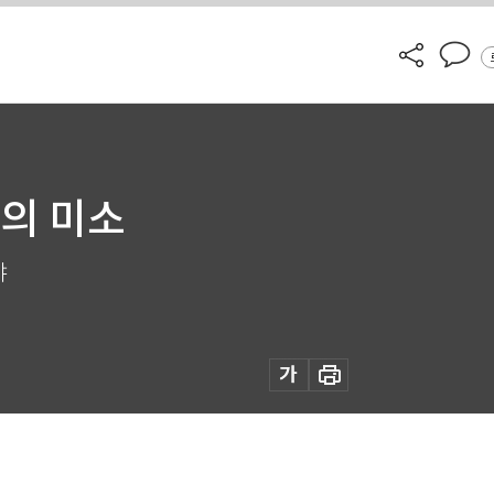
의 미소
야