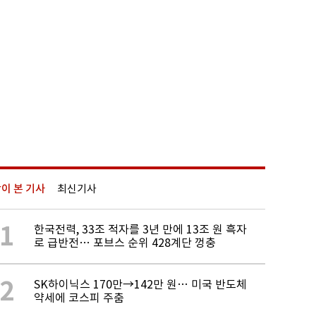
이 본 기사
최신기사
1
한국전력, 33조 적자를 3년 만에 13조 원 흑자
로 급반전… 포브스 순위 428계단 껑충
2
SK하이닉스 170만→142만 원… 미국 반도체
약세에 코스피 주춤