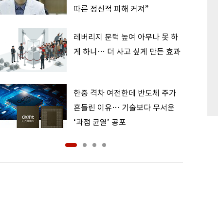
따른 정신적 피해 커져”
레버리지 문턱 높여 아무나 못 하
게 하니… 더 사고 싶게 만든 효과
한중 격차 여전한데 반도체 주가
흔들린 이유… 기술보다 무서운
‘과점 균열’ 공포