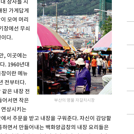
대 장사를 시
오래된 가게답게
람이 모여 머리
 기장에선 무쇠
행이다.
만, 이곳에는
. 1960년대
곱창이란 메뉴
년 전부터다.
 같은 내장 전
 들어서면 작은
부산의 명물 자갈치시장
를 연상시키는
앞에서 주문을 받고 내장을 구워준다. 자신이 감당할
소통하면서 만들어내는 백화양곱창의 내장 요리들은