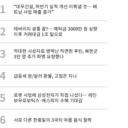
1
“대우건설, 하반기 실적 개선 이뤄낼 것… 베
트남 사업 매출 증가”
2
레버리지 광풍 끝?… 예탁금 3000만 원 상향
이후 거래대금 1조 밑으로
3
막대한 사상자로 병력난 직면한 푸틴, 북한군
3만 명 추가 파병 요청했나
4
급등세 원/달러 환율, 고점은 지나
5
로봇 사업에 삼성전자가 직접 나섰다… 레인
보우로보틱스·에스피지 수혜 기대감
6
서로 다른 한중일의 3국의 여름 음식 철학