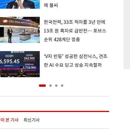
에 불씨
한국전력, 33조 적자를 3년 만에
13조 원 흑자로 급반전… 포브스
순위 428계단 껑충
‘V자 반등’ 성공한 삼전닉스, 견조
한 AI 수요 딛고 상승 지속할까
이 본 기사
최신기사