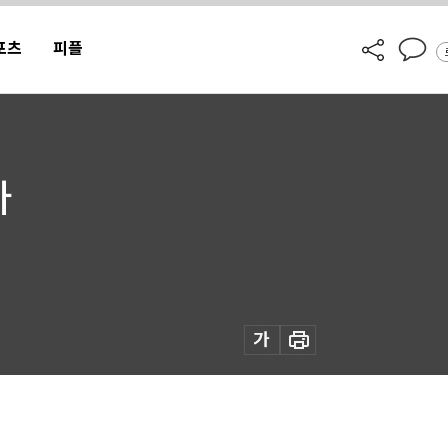
포츠
피플
다