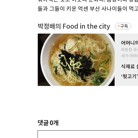
들과 그들이 키운 억센 부산 사나이들이 먹고
박정배의 Food in the city
구독
어머니의
따듯한 국
새가 어머
식재료 
‘뒷고기
댓글
0
개