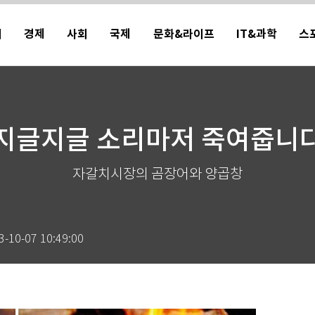
치
경제
사회
국제
문화&라이프
IT&과학
스
지글지글 소리마저 죽여줍니
자갈치시장의 곰장어와 양곱창
3-10-07 10:49:00