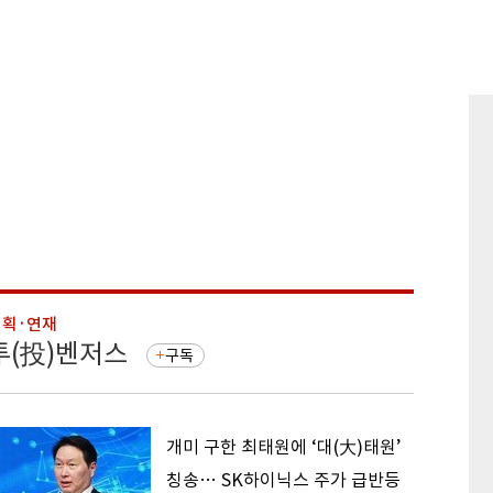
기획·연재
기획·연
투(投)벤저스
돈의 
구독
개미 구한 최태원에 ‘대(大)태원’
칭송… SK하이닉스 주가 급반등