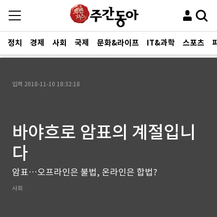
정치
경제
사회
국제
문화&라이프
IT&과학
스포츠
입력
2018-11-10 18:32:18
바야흐로 암표의 계절입니
다
암표…오프라인은 불법, 온라인은 합법?
사회