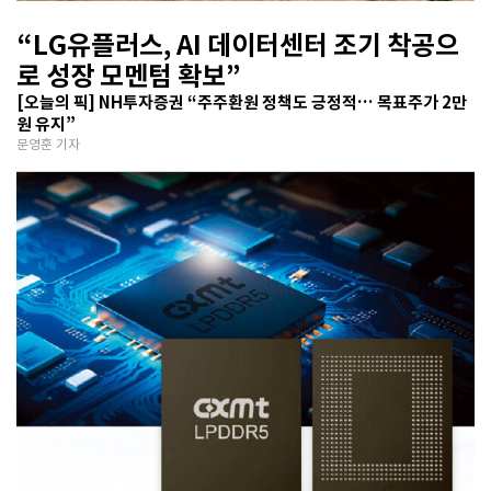
“LG유플러스, AI 데이터센터 조기 착공으
로 성장 모멘텀 확보”
[오늘의 픽] NH투자증권 “주주환원 정책도 긍정적… 목표주가 2만
원 유지”
문영훈 기자