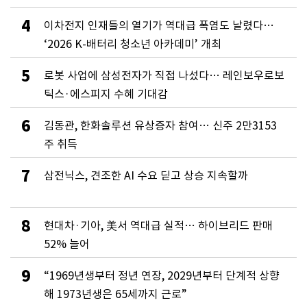
4
이차전지 인재들의 열기가 역대급 폭염도 날렸다…
‘2026 K-배터리 청소년 아카데미’ 개최
5
로봇 사업에 삼성전자가 직접 나섰다… 레인보우로보
틱스·에스피지 수혜 기대감
6
김동관, 한화솔루션 유상증자 참여… 신주 2만3153
주 취득
7
삼전닉스, 견조한 AI 수요 딛고 상승 지속할까
8
현대차·기아, 美서 역대급 실적… 하이브리드 판매
52% 늘어
9
“1969년생부터 정년 연장, 2029년부터 단계적 상향
해 1973년생은 65세까지 근로”