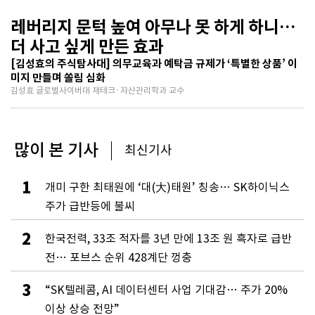
레버리지 문턱 높여 아무나 못 하게 하니…
더 사고 싶게 만든 효과
[김성효의 주식탐사대] 의무교육과 예탁금 규제가 ‘특별한 상품’ 이
미지 만들며 쏠림 심화
김성효 글로벌사이버대 재테크·자산관리학과 교수
많이 본 기사
최신기사
1
개미 구한 최태원에 ‘대(大)태원’ 칭송… SK하이닉스
주가 급반등에 불씨
2
한국전력, 33조 적자를 3년 만에 13조 원 흑자로 급반
전… 포브스 순위 428계단 껑충
3
“SK텔레콤, AI 데이터센터 사업 기대감… 주가 20%
이상 상승 전망”