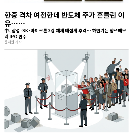
한중 격차 여전한데 반도체 주가 흔들린 이
유…
기술보다 무서운 ‘과점 균열’ 공포
中, 삼성·SK·마이크론 3강 체제 매섭게 추격… 하반기는 양쯔메모
리 IPO 변수
윤채원 기자