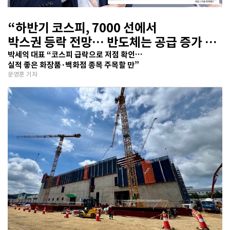
“하반기 코스피, 7000 선에서
박스권 등락 전망… 반도체는 공급 증가 선
반영 주시해야”
박세익 대표 “코스피 급락으로 저점 확인…
실적 좋은 화장품·백화점 종목 주목할 만”
문영훈 기자