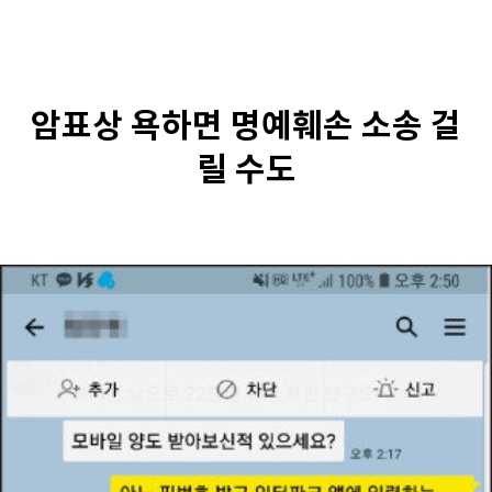
암표상 욕하면 명예훼손 소송 걸
릴 수도