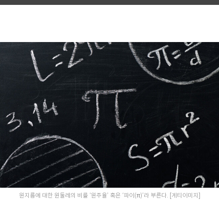
원지름에 대한 원둘레의 비를 ‘원주율’ 혹은 ‘파이(π)’라 부른다. [게티이미지]