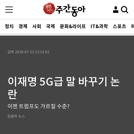
정치
경제
사회
국제
문화&라이프
IT&과학
스포츠
입력
2020-07-23 13:52:02
이재명 5G급 말 바꾸기 논
란
이젠 트럼프도 가르칠 수준?
원클릭 뉴스