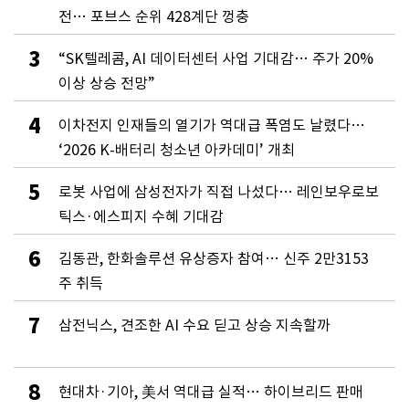
전… 포브스 순위 428계단 껑충
3
“SK텔레콤, AI 데이터센터 사업 기대감… 주가 20%
이상 상승 전망”
4
이차전지 인재들의 열기가 역대급 폭염도 날렸다…
‘2026 K-배터리 청소년 아카데미’ 개최
5
로봇 사업에 삼성전자가 직접 나섰다… 레인보우로보
틱스·에스피지 수혜 기대감
6
김동관, 한화솔루션 유상증자 참여… 신주 2만3153
주 취득
7
삼전닉스, 견조한 AI 수요 딛고 상승 지속할까
8
현대차·기아, 美서 역대급 실적… 하이브리드 판매