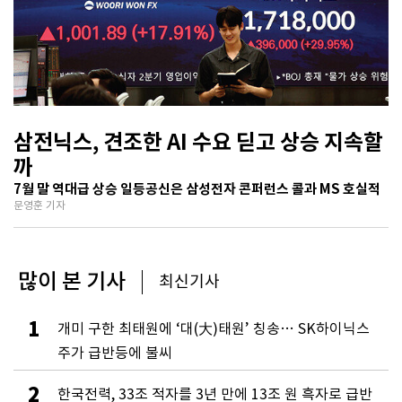
삼전닉스, 견조한 AI 수요 딛고 상승 지속할
까
7월 말 역대급 상승 일등공신은 삼성전자 콘퍼런스 콜과 MS 호실적
문영훈 기자
많이 본 기사
최신기사
1
개미 구한 최태원에 ‘대(大)태원’ 칭송… SK하이닉스
주가 급반등에 불씨
2
한국전력, 33조 적자를 3년 만에 13조 원 흑자로 급반