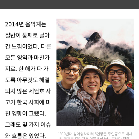
2014년 음악계는
절반이 통째로 날아
간 느낌이었다. 다른
모든 영역과 마찬가
지로. 한 해가 다 가
도록 아무것도 해결
되지 않은 세월호 사
고가 한국 사회에 미
친 영향이 그랬다.
그래도 몇 가지 이슈
1990년대 싱어송라이터 3인방을 주인공으로 내세
와 흐름은 있었다.
워 화제를 모았던 케이블채널 tvN ‘꽃보다 청춘’.