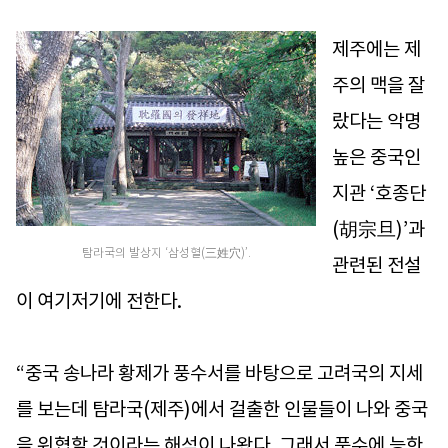
제주에는 제
주의 맥을 잘
랐다는 악명
높은 중국인
지관 ‘호종단
(胡宗旦)’과
탐라국의 발상지 ‘삼성혈(三姓穴)’.
관련된 전설
이 여기저기에 전한다.
“중국 송나라 황제가 풍수서를 바탕으로 고려국의 지세
를 보는데 탐라국(제주)에서 걸출한 인물들이 나와 중국
을 위협할 것이라는 해석이 나왔다. 그래서 풍수에 능한