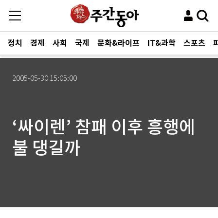
정치
경제
사회
국제
문화&라이프
IT&과학
스포츠
2005-05-30 15:05:00
‘싸이렌’ 참패 이후 흥행에
불 댕길까