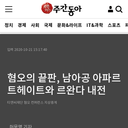
정치
경제
사회
국제
문화&라이프
IT&과학
스포츠
입력
2020-10-21 15:17:40
혐오의 끝판, 남아공 아파르
트헤이트와 르완다 내전
티앤씨재단 혐오 컨퍼런스 지상중계
허문명 기자