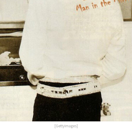
[GettyImages]