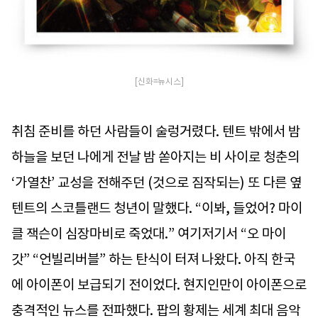
[신화=뉴시스]
취침 준비를 하던 사람들이 술렁거렸다. 텐트 밖에서 밤
하늘을 보던 나에게 전날 밤 쏟아지는 비 사이로 청춘의
‘가열찬’ 교성을 전해주던 (것으로 짐작되는) 또 다른 옆
텐트의 스코틀랜드 청년이 말했다. “이봐, 들었어? 마이
클 잭슨이 심장마비로 죽었대.” 여기저기서 “오 마이
갓” “언빌리버블” 하는 탄식이 터져 나왔다. 아직 한국
에 아이폰이 보급되기 전이었다. 현지인만이 아이폰으로
충격적인 뉴스를 전파했다. 팝의 황제는 세계 최대 음악