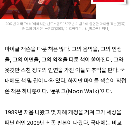
2002년 미국 TV쇼 ‘아메리칸 밴드스탠드’ 50주년 기념쇼에 출연한 마이클 잭슨(왼쪽)
과 그의 자서전 ‘문워크’(2019/ 미르북컴퍼니). [미르북컴퍼니]
마이클 잭슨을 다룬 책은 많다. 그의 음악을, 그의 인생
을, 그의 이면을, 그의 약점을 다룬 책이 쏟아진다. 그와
옷깃만 스친 정도의 인연을 가진 이들도 추억을 판다. 국
내에도 책 몇 권이 나와 있다. 하지만 마이클 잭슨이 직접
쓴 책은 하나뿐이다. ‘문워크(Moon Walk)’이다.
1989년 처음 나왔고 몇 차례 개정을 거쳐 그가 세상을
떠난 해인 2009년 최종 판본이 나왔다. 국내에는 비교