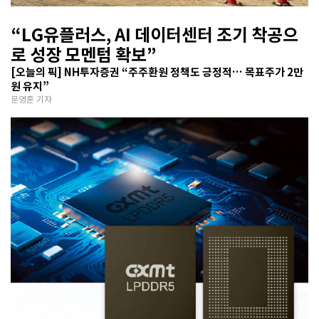
“LG유플러스, AI 데이터센터 조기 착공으
로 성장 모멘텀 확보”
[오늘의 픽] NH투자증권 “주주환원 정책도 긍정적… 목표주가 2만
원 유지”
문영훈 기자