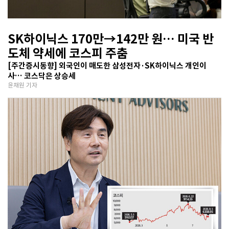
SK하이닉스 170만→142만 원… 미국 반
도체 약세에 코스피 주춤
[주간증시동향] 외국인이 매도한 삼성전자·SK하이닉스 개인이
사… 코스닥은 상승세
윤채원 기자