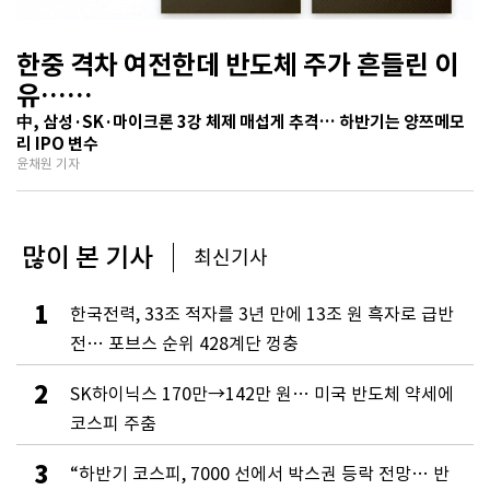
한중 격차 여전한데 반도체 주가 흔들린 이
유…
기술보다 무서운 ‘과점 균열’ 공포
中, 삼성·SK·마이크론 3강 체제 매섭게 추격… 하반기는 양쯔메모
리 IPO 변수
윤채원 기자
많이 본 기사
최신기사
1
한국전력, 33조 적자를 3년 만에 13조 원 흑자로 급반
전… 포브스 순위 428계단 껑충
2
SK하이닉스 170만→142만 원… 미국 반도체 약세에
코스피 주춤
3
“하반기 코스피, 7000 선에서 박스권 등락 전망… 반