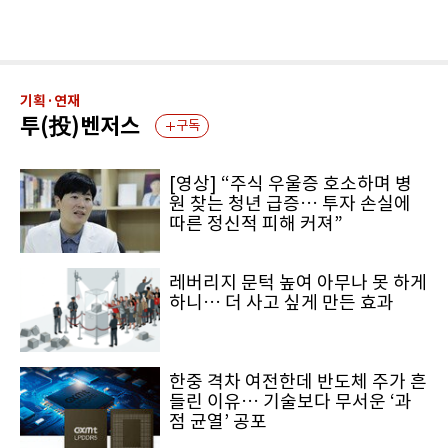
기획·연재
투(投)벤저스
구독
[영상] “주식 우울증 호소하며 병
원 찾는 청년 급증… 투자 손실에
따른 정신적 피해 커져”
레버리지 문턱 높여 아무나 못 하게
하니… 더 사고 싶게 만든 효과
한중 격차 여전한데 반도체 주가 흔
들린 이유… 기술보다 무서운 ‘과
점 균열’ 공포