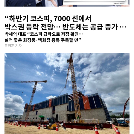
“하반기 코스피, 7000 선에서
박스권 등락 전망… 반도체는 공급 증가 선
반영 주시해야”
박세익 대표 “코스피 급락으로 저점 확인…
실적 좋은 화장품·백화점 종목 주목할 만”
문영훈 기자