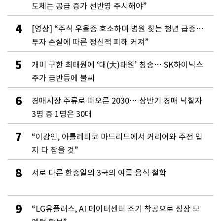
도체는 공급 증가 선반영 주시해야”
4
[영상] “주식 우울증 호소하며 병원 찾는 청년 급증…
투자 손실에 따른 정신적 피해 커져”
5
개미 구한 최태원에 ‘대(大)태원’ 칭송… SK하이닉스
주가 급반등에 불씨
6
경매시장 주류로 떠오른 2030… 상반기 경매 낙찰자
3명 중 1명은 30대
7
“이강인, 아틀레티코 마드리드에서 커리어와 주전 입
지 다 잡을 것”
8
서로 다른 한중일의 3국의 여름 음식 철학
9
“LG유플러스, AI 데이터센터 조기 착공으로 성장 모