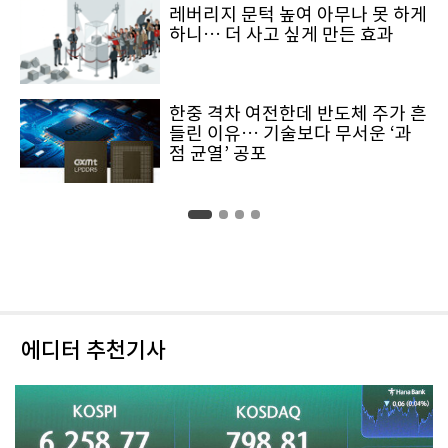
레버리지 문턱 높여 아무나 못 하게
하니… 더 사고 싶게 만든 효과
한중 격차 여전한데 반도체 주가 흔
들린 이유… 기술보다 무서운 ‘과
점 균열’ 공포
에디터 추천기사