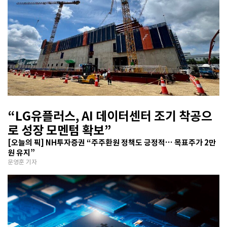
“LG유플러스, AI 데이터센터 조기 착공으
로 성장 모멘텀 확보”
[오늘의 픽] NH투자증권 “주주환원 정책도 긍정적… 목표주가 2만
원 유지”
문영훈 기자