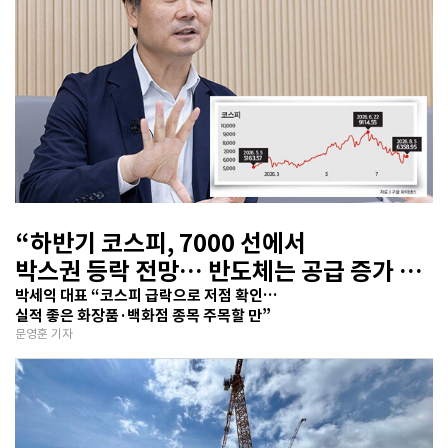
“하반기 코스피, 7000 선에서
박스권 등락 전망… 반도체는 공급 증가 선
반영 주시해야”
박세익 대표 “코스피 급락으로 저점 확인…
실적 좋은 화장품·백화점 종목 주목할 만”
문영훈 기자