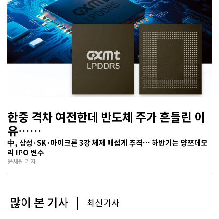
한중 격차 여전한데 반도체 주가 흔들린 이
유…
기술보다 무서운 ‘과점 균열’ 공포
中, 삼성·SK·마이크론 3강 체제 매섭게 추격… 하반기는 양쯔메모
리 IPO 변수
윤채원 기자
많이 본 기사
최신기사