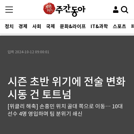
정치
경제
사회
국제
문화&라이프
IT&과학
스포츠
입력
2024-10-12 09:00:01
시즌 초반 위기에 전술 변화
시동 건 토트넘
[위클리 해축] 손흥민 위치 골대 쪽으로 이동… 10대
선수 4명 영입하며 팀 분위기 쇄신