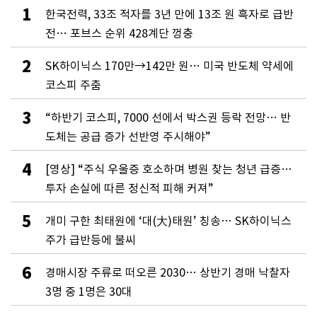
1
한국전력, 33조 적자를 3년 만에 13조 원 흑자로 급반
전… 포브스 순위 428계단 껑충
2
SK하이닉스 170만→142만 원… 미국 반도체 약세에
코스피 주춤
3
“하반기 코스피, 7000 선에서 박스권 등락 전망… 반
도체는 공급 증가 선반영 주시해야”
4
[영상] “주식 우울증 호소하며 병원 찾는 청년 급증…
투자 손실에 따른 정신적 피해 커져”
5
개미 구한 최태원에 ‘대(大)태원’ 칭송… SK하이닉스
주가 급반등에 불씨
6
경매시장 주류로 떠오른 2030… 상반기 경매 낙찰자
3명 중 1명은 30대