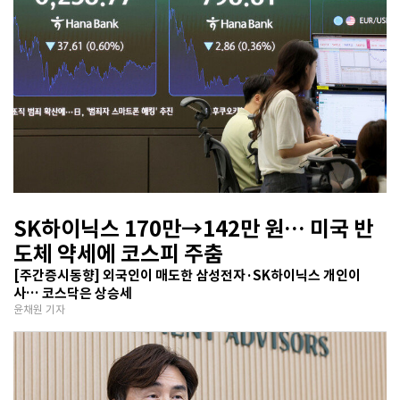
SK하이닉스 170만→142만 원… 미국 반
도체 약세에 코스피 주춤
[주간증시동향] 외국인이 매도한 삼성전자·SK하이닉스 개인이
사… 코스닥은 상승세
윤채원 기자