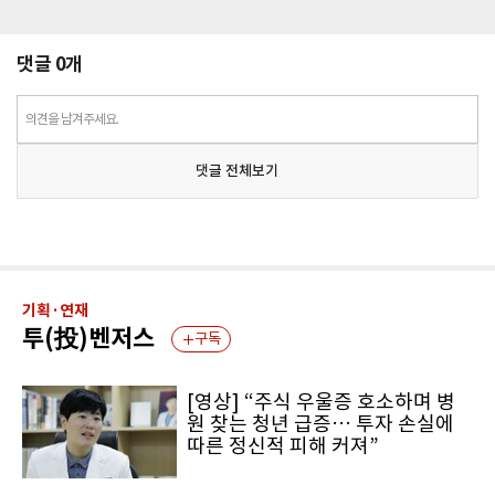
댓글
0
개
의견을 남겨주세요.
댓글 전체보기
기획·연재
투(投)벤저스
구독
[영상] “주식 우울증 호소하며 병
원 찾는 청년 급증… 투자 손실에
따른 정신적 피해 커져”