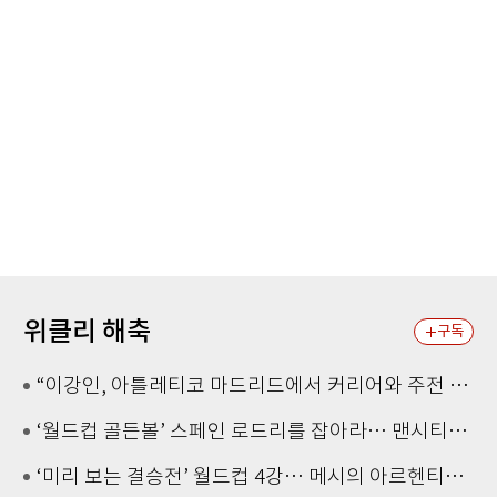
위클리 해축
구독
“이강인, 아틀레티코 마드리드에서 커리어와 주전 입지 다 잡을 것”
‘월드컵 골든볼’ 스페인 로드리를 잡아라… 맨시티·레알 치열한 영입 경쟁
‘미리 보는 결승전’ 월드컵 4강… 메시의 아르헨티나, 경기 초반 잉글랜드 기선 제압이 관건