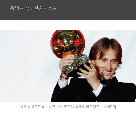
홍의택 축구칼럼니스트
올해 발롱도르를 수상한 루카 모드리치(레알 마드리드). [동아DB]