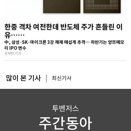
한중 격차 여전한데 반도체 주가 흔들린 이
유…
기술보다 무서운 ‘과점 균열’ 공포
中, 삼성·SK·마이크론 3강 체제 매섭게 추격… 하반기는 양쯔메모
리 IPO 변수
윤채원 기자
많이 본 기사
최신기사
투벤저스
주간동아