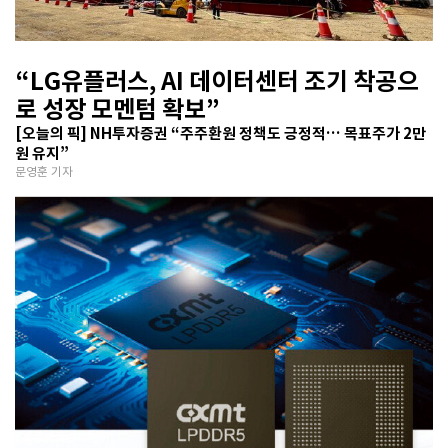
“LG유플러스, AI 데이터센터 조기 착공으
로 성장 모멘텀 확보”
[오늘의 픽] NH투자증권 “주주환원 정책도 긍정적… 목표주가 2만
원 유지”
문영훈 기자