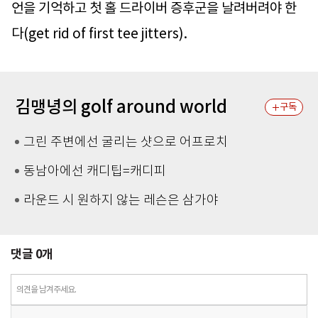
언을 기억하고 첫 홀 드라이버 증후군을 날려버려야 한
다(get rid of first tee jitters).
김맹녕의 golf around world
구독
그린 주변에선 굴리는 샷으로 어프로치
동남아에선 캐디팁=캐디피
라운드 시 원하지 않는 레슨은 삼가야
댓글
0
개
의견을 남겨주세요.