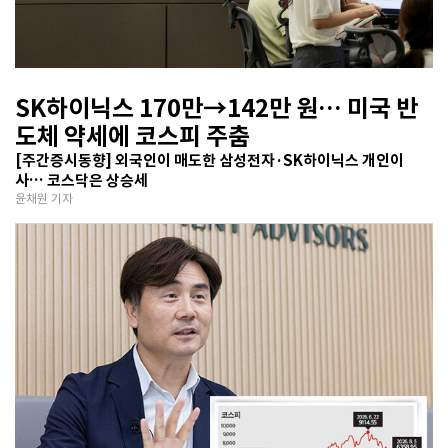
SK하이닉스 170만→142만 원… 미국 반
도체 약세에 코스피 주춤
[주간증시동향] 외국인이 매도한 삼성전자·SK하이닉스 개인이
사… 코스닥은 상승세
윤채원 기자