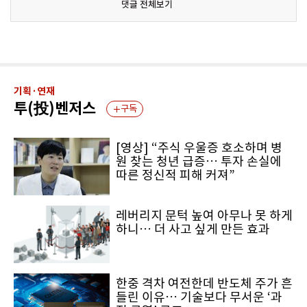
댓글 전체보기
기획·연재
투(投)벤저스
구독
[영상] “주식 우울증 호소하며 병
원 찾는 청년 급증… 투자 손실에
따른 정신적 피해 커져”
레버리지 문턱 높여 아무나 못 하게
하니… 더 사고 싶게 만든 효과
한중 격차 여전한데 반도체 주가 흔
들린 이유… 기술보다 무서운 ‘과