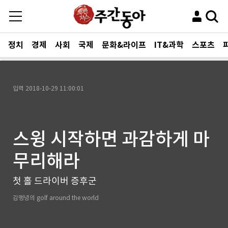
정치
경제
사회
국제
문화&라이프
IT&과학
스포츠
입력
2018-10-29 11:00:01
스윙 시작하면 과감하게 마
무리해라
첫 홀 드라이버 증후군
김맹녕의 golf around the world