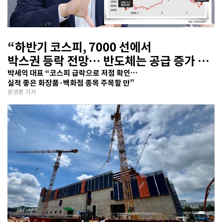
“하반기 코스피, 7000 선에서
박스권 등락 전망… 반도체는 공급 증가 선
반영 주시해야”
박세익 대표 “코스피 급락으로 저점 확인…
실적 좋은 화장품·백화점 종목 주목할 만”
문영훈 기자