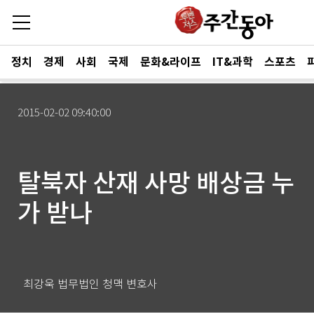
정치
경제
사회
국제
문화&라이프
IT&과학
스포츠
2015-02-02 09:40:00
탈북자 산재 사망 배상금 누
가 받나
최강욱 법무법인 청맥 변호사