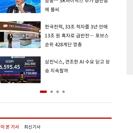
칭송… SK하이닉스 주가 급반등
에 불씨
한국전력, 33조 적자를 3년 만에
13조 원 흑자로 급반전… 포브스
순위 428계단 껑충
삼전닉스, 견조한 AI 수요 딛고 상
승 지속할까
이 본 기사
최신기사