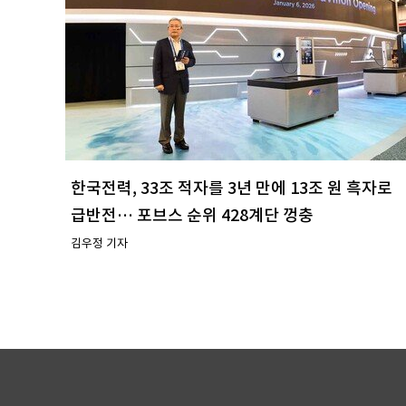
한국전력, 33조 적자를 3년 만에 13조 원 흑자로
급반전… 포브스 순위 428계단 껑충
김우정 기자