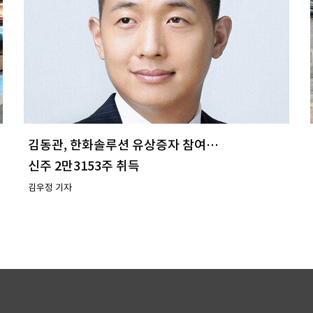
김동관, 한화솔루션 유상증자 참여…
신주 2만3153주 취득
김우정 기자