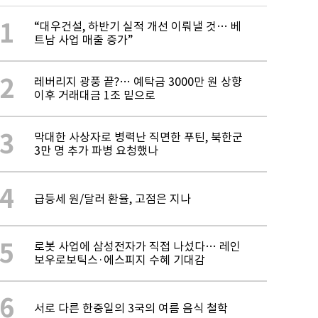
1
“대우건설, 하반기 실적 개선 이뤄낼 것… 베
트남 사업 매출 증가”
2
레버리지 광풍 끝?… 예탁금 3000만 원 상향
이후 거래대금 1조 밑으로
3
막대한 사상자로 병력난 직면한 푸틴, 북한군
3만 명 추가 파병 요청했나
4
급등세 원/달러 환율, 고점은 지나
5
로봇 사업에 삼성전자가 직접 나섰다… 레인
보우로보틱스·에스피지 수혜 기대감
6
서로 다른 한중일의 3국의 여름 음식 철학