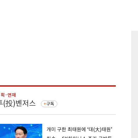
기획·연재
기획·연
투(投)벤저스
돈의 
구독
개미 구한 최태원에 ‘대(大)태원’