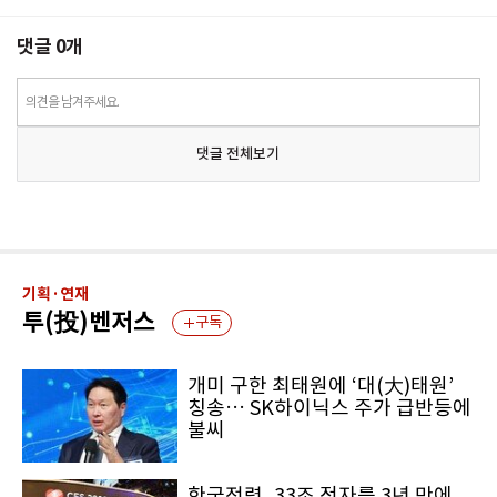
댓글
0
개
의견을 남겨주세요.
댓글 전체보기
기획·연재
투(投)벤저스
구독
개미 구한 최태원에 ‘대(大)태원’
칭송… SK하이닉스 주가 급반등에
불씨
한국전력, 33조 적자를 3년 만에