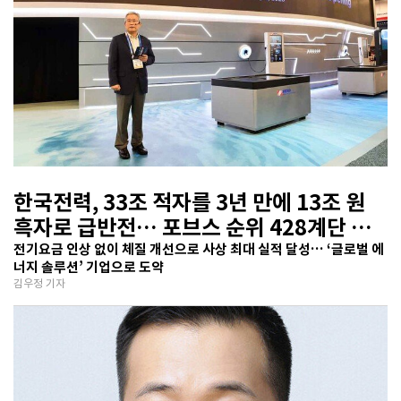
한국전력, 33조 적자를 3년 만에 13조 원
흑자로 급반전… 포브스 순위 428계단 껑
충
전기요금 인상 없이 체질 개선으로 사상 최대 실적 달성… ‘글로벌 에
너지 솔루션’ 기업으로 도약
김우정 기자