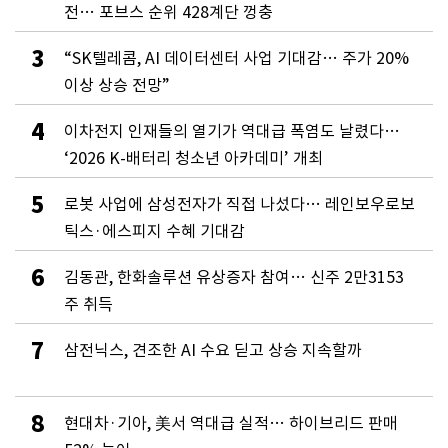
전… 포브스 순위 428계단 껑충
3
“SK텔레콤, AI 데이터센터 사업 기대감… 주가 20%
이상 상승 전망”
4
이차전지 인재들의 열기가 역대급 폭염도 날렸다…
‘2026 K-배터리 청소년 아카데미’ 개최
5
로봇 사업에 삼성전자가 직접 나섰다… 레인보우로보
틱스·에스피지 수혜 기대감
6
김동관, 한화솔루션 유상증자 참여… 신주 2만3153
주 취득
7
삼전닉스, 견조한 AI 수요 딛고 상승 지속할까
8
현대차·기아, 美서 역대급 실적… 하이브리드 판매