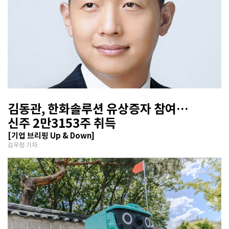
김동관, 한화솔루션 유상증자 참여…
신주 2만3153주 취득
[기업 브리핑 Up & Down]
김우정 기자