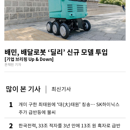
배민, 배달로봇 ‘딜리’ 신규 모델 투입
[기업 브리핑 Up & Down]
윤채원 기자
많이 본 기사
최신기사
1
개미 구한 최태원에 ‘대(大)태원’ 칭송… SK하이닉스
주가 급반등에 불씨
2
한국전력, 33조 적자를 3년 만에 13조 원 흑자로 급반