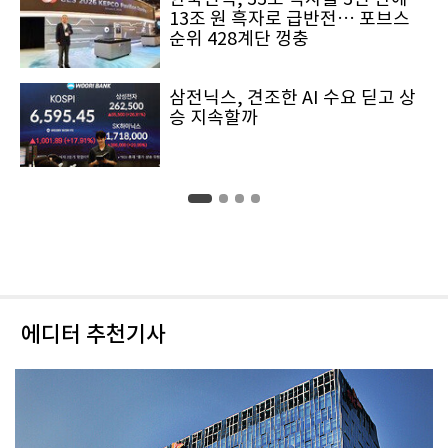
13조 원 흑자로 급반전… 포브스
순위 428계단 껑충
삼전닉스, 견조한 AI 수요 딛고 상
승 지속할까
에디터 추천기사