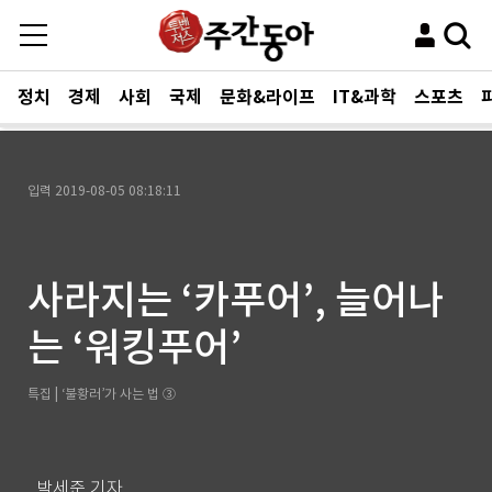
정치
경제
사회
국제
문화&라이프
IT&과학
스포츠
입력
2019-08-05 08:18:11
사라지는 ‘카푸어’, 늘어나
는 ‘워킹푸어’
특집 | ‘불황러’가 사는 법 ③
박세준 기자