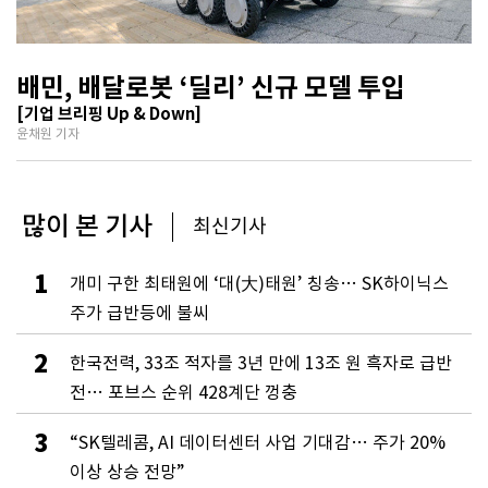
배민, 배달로봇 ‘딜리’ 신규 모델 투입
[기업 브리핑 Up & Down]
윤채원 기자
많이 본 기사
최신기사
1
개미 구한 최태원에 ‘대(大)태원’ 칭송… SK하이닉스
주가 급반등에 불씨
2
한국전력, 33조 적자를 3년 만에 13조 원 흑자로 급반
전… 포브스 순위 428계단 껑충
3
“SK텔레콤, AI 데이터센터 사업 기대감… 주가 20%
이상 상승 전망”