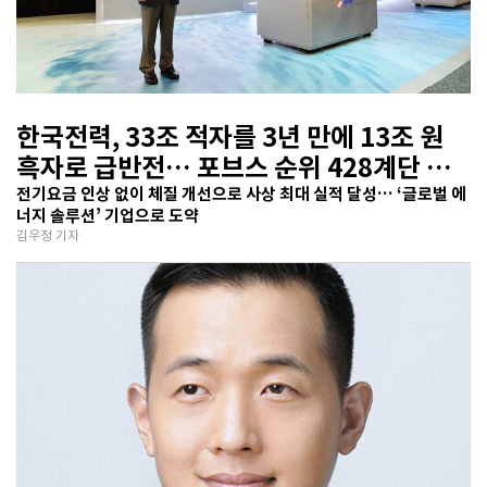
한국전력, 33조 적자를 3년 만에 13조 원
흑자로 급반전… 포브스 순위 428계단 껑
충
전기요금 인상 없이 체질 개선으로 사상 최대 실적 달성… ‘글로벌 에
너지 솔루션’ 기업으로 도약
김우정 기자