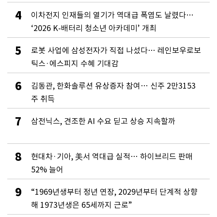
4
이차전지 인재들의 열기가 역대급 폭염도 날렸다…
‘2026 K-배터리 청소년 아카데미’ 개최
5
로봇 사업에 삼성전자가 직접 나섰다… 레인보우로보
틱스·에스피지 수혜 기대감
6
김동관, 한화솔루션 유상증자 참여… 신주 2만3153
주 취득
7
삼전닉스, 견조한 AI 수요 딛고 상승 지속할까
8
현대차·기아, 美서 역대급 실적… 하이브리드 판매
52% 늘어
9
“1969년생부터 정년 연장, 2029년부터 단계적 상향
해 1973년생은 65세까지 근로”