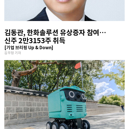
김동관, 한화솔루션 유상증자 참여…
신주 2만3153주 취득
[기업 브리핑 Up & Down]
김우정 기자