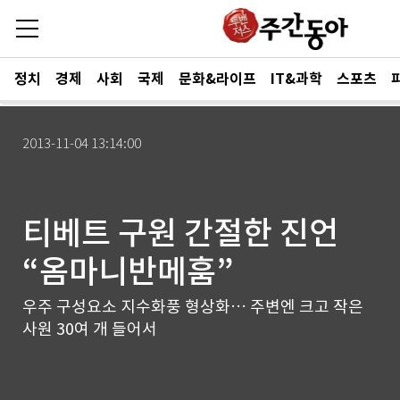
정치
경제
사회
국제
문화&라이프
IT&과학
스포츠
2013-11-04 13:14:00
티베트 구원 간절한 진언
“옴마니반메훔”
우주 구성요소 지수화풍 형상화… 주변엔 크고 작은
사원 30여 개 들어서