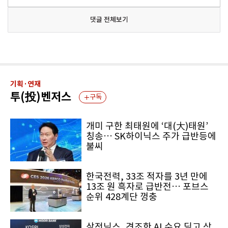
댓글 전체보기
기획·연재
투(投)벤저스
구독
개미 구한 최태원에 ‘대(大)태원’
칭송… SK하이닉스 주가 급반등에
불씨
한국전력, 33조 적자를 3년 만에
13조 원 흑자로 급반전… 포브스
순위 428계단 껑충
삼전닉스, 견조한 AI 수요 딛고 상