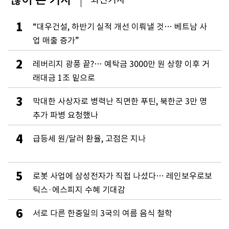
1
“대우건설, 하반기 실적 개선 이뤄낼 것… 베트남 사
업 매출 증가”
2
레버리지 광풍 끝?… 예탁금 3000만 원 상향 이후 거
래대금 1조 밑으로
3
막대한 사상자로 병력난 직면한 푸틴, 북한군 3만 명
추가 파병 요청했나
4
급등세 원/달러 환율, 고점은 지나
5
로봇 사업에 삼성전자가 직접 나섰다… 레인보우로보
틱스·에스피지 수혜 기대감
6
서로 다른 한중일의 3국의 여름 음식 철학