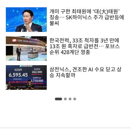
개미 구한 최태원에 ‘대(大)태원’
칭송… SK하이닉스 주가 급반등에
불씨
한국전력, 33조 적자를 3년 만에
13조 원 흑자로 급반전… 포브스
순위 428계단 껑충
삼전닉스, 견조한 AI 수요 딛고 상
승 지속할까