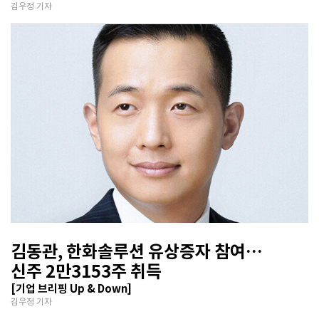
김우정 기자
김동관, 한화솔루션 유상증자 참여…
신주 2만3153주 취득
[기업 브리핑 Up & Down]
김우정 기자