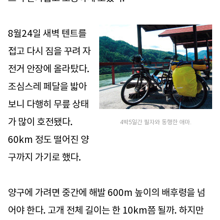
8월24일 새벽 텐트를
접고 다시 짐을 꾸려 자
전거 안장에 올라탔다.
조심스레 페달을 밟아
보니 다행히 무릎 상태
가 많이 호전됐다.
4박5일간 필자와 동행한 애마.
60km 정도 떨어진 양
구까지 가기로 했다.
양구에 가려면 중간에 해발 600m 높이의 배후령을 넘
어야 한다. 고개 전체 길이는 한 10km쯤 될까. 하지만