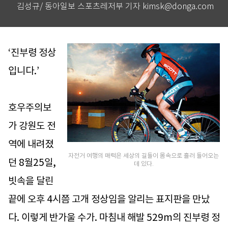
김성규/ 동아일보 스포츠레저부 기자 kimsk@donga.com
‘진부령 정상
입니다.’
호우주의보
가 강원도 전
역에 내려졌
자전거 여행의 매력은 세상의 길들이 몸속으로 흘러 들어오는
던 8월25일,
데 있다.
빗속을 달린
끝에 오후 4시쯤 고개 정상임을 알리는 표지판을 만났
다. 이렇게 반가울 수가. 마침내 해발 529m의 진부령 정