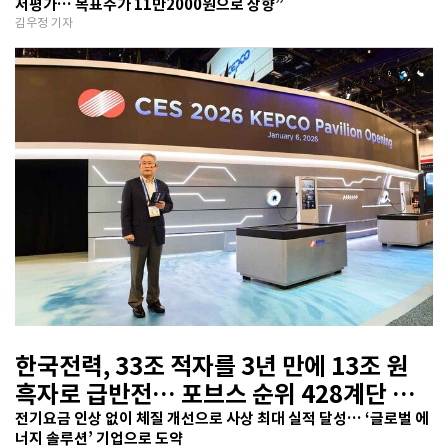
저평가… 목표주가 11만2000원으로 상향”
김우정 기자
한국전력, 33조 적자를 3년 만에 13조 원
흑자로 급반전… 포브스 순위 428계단 껑
충
전기요금 인상 없이 체질 개선으로 사상 최대 실적 달성… ‘글로벌 에
너지 솔루션’ 기업으로 도약