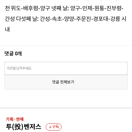
천 위도-배후령-양구 넷째 날: 양구-인제-원통-진부령-
간성 다섯째 날: 간성-속초-양양-주문진-경포대-강릉 시
내
댓글
0
개
의견을 남겨주세요.
댓글 전체보기
기획·연재
투(投)벤저스
구독