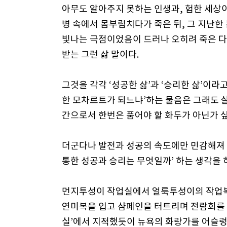
아무도 알아주지 못하는 인생과, 험한 세상이
병 속에서 몸부림치다가 죽은 뒤, 그 지난
빛나는 극점이었음이 드러나 오히려 죽은 다
받는 그런 삶 말이다.
그것을 각각 ‘성공한 삶’과 ‘승리한 삶’이라
한 모차르트가 되느냐’하는 물음은 그래도 살
간으로서 한번은 품어야 할 화두가 아닌가 싶
더군다나 발전과 성공의 속도에만 민감해져 
통한 성공과 승리는 무엇일까’ 하는 생각을 
먼지투성이 작업실에서 얼룩투성이의 작업복
연미복을 입고 샴페인을 터트리며 전람회를 여
실’에서 지적했듯이 뉴욕의 화랑가를 어슬렁