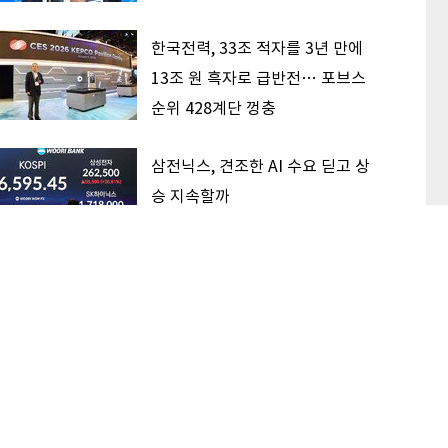
한국전력, 33조 적자를 3년 만에
13조 원 흑자로 급반전… 포브스
순위 428계단 껑충
삼전닉스, 견조한 AI 수요 딛고 상
승 지속할까
이 본 기사
최신기사
“대우건설, 하반기 실적 개선 이뤄낼 것… 베