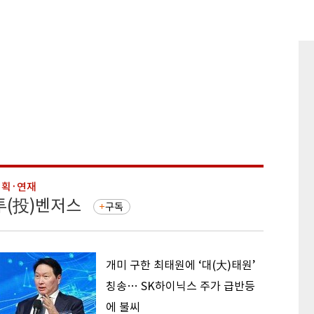
기획·연재
기획·연
투(投)벤저스
돈의 
구독
개미 구한 최태원에 ‘대(大)태원’
칭송… SK하이닉스 주가 급반등
에 불씨