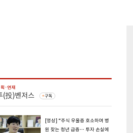
기획·연재
기획·연
투(投)벤저스
돈의 
구독
[영상] “주식 우울증 호소하며 병
원 찾는 청년 급증… 투자 손실에