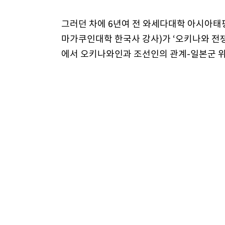
그러던 차에 6년여 전 와세다대학 아시아태
마가쿠인대학 한국사 강사)가 ‘오키나와 전
에서 오키나와인과 조선인의 관계-일본군 위
사를 갔다가 요나하 씨를 만났고 저에게 소
요. 그러곤 한일 위안부 위령비 건립위원회
비 건립모금을 하면서 2년을 보낸 뒤 2008
렵지 않았어요. 미야코지마 시장이 위안부에 
는 터를 기증하고 아리랑비 비문까지 썼죠.
“진정한 사과 없이는 恨 안 풀려”
우리는 위안부를 추모하는 데 그치지 않고 
엾은 여자들이 생긴 것은 전쟁 때문이잖아요
성폭력을 경험한 12개국의 언어로 ‘지구촌에