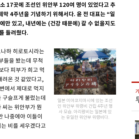
소 17곳에 조선인 위안부 120여 명이 있었다고 추
막 4주년을 기념하기 위해서다. 윤 전 대표는 “일
만 있고, 내년에는 (건강 때문에) 갈 수 없을지도
를 들려줬다.
 요나하 히로토시라는
안부들을 봤는데 무척
보다 피부가 희고 먹
내려온 것 같았다고,
주변에서 제대로 먹지
을 구슬프게 불렀는데
일본 미야코지마시에 있는 조선
인 위안부 위령비 건립 4주년 행
 씨는 위안부가 뭔
사 모습. 아리랑비는 일본에 있
지만 나중에야 이들이
는 유일한 위안부 위령비다.
리는 비를 세우겠다고