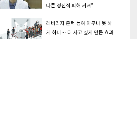
따른 정신적 피해 커져”
레버리지 문턱 높여 아무나 못 하
게 하니… 더 사고 싶게 만든 효과
한중 격차 여전한데 반도체 주가
흔들린 이유… 기술보다 무서운
‘과점 균열’ 공포
이 본 기사
최신기사