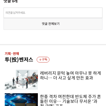
댓글
0
개
의견을 남겨주세요.
댓글 전체보기
기획·연재
투(投)벤저스
구독
레버리지 문턱 높여 아무나 못 하게
하니… 더 사고 싶게 만든 효과
한중 격차 여전한데 반도체 주가 흔
들린 이유… 기술보다 무서운 ‘과