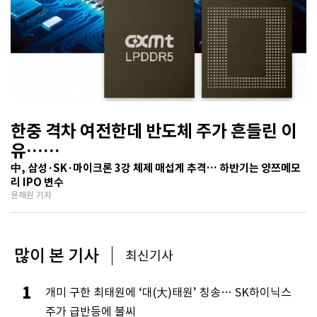
한중 격차 여전한데 반도체 주가 흔들린 이
유…
기술보다 무서운 ‘과점 균열’ 공포
中, 삼성·SK·마이크론 3강 체제 매섭게 추격… 하반기는 양쯔메모
리 IPO 변수
윤채원 기자
많이 본 기사
최신기사
1
개미 구한 최태원에 ‘대(大)태원’ 칭송… SK하이닉스
주가 급반등에 불씨