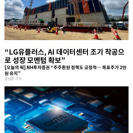
“LG유플러스, AI 데이터센터 조기 착공으
로 성장 모멘텀 확보”
[오늘의 픽] NH투자증권 “주주환원 정책도 긍정적… 목표주가 2만
원 유지”
문영훈 기자