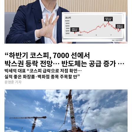
“하반기 코스피, 7000 선에서
박스권 등락 전망… 반도체는 공급 증가 선
반영 주시해야”
박세익 대표 “코스피 급락으로 저점 확인…
실적 좋은 화장품·백화점 종목 주목할 만”
문영훈 기자