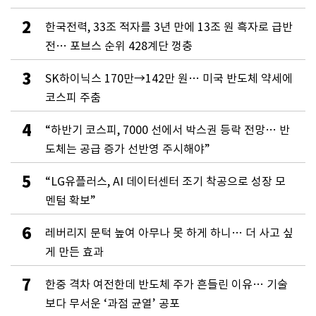
2
한국전력, 33조 적자를 3년 만에 13조 원 흑자로 급반
전… 포브스 순위 428계단 껑충
3
SK하이닉스 170만→142만 원… 미국 반도체 약세에
코스피 주춤
4
“하반기 코스피, 7000 선에서 박스권 등락 전망… 반
도체는 공급 증가 선반영 주시해야”
5
“LG유플러스, AI 데이터센터 조기 착공으로 성장 모
멘텀 확보”
6
레버리지 문턱 높여 아무나 못 하게 하니… 더 사고 싶
게 만든 효과
7
한중 격차 여전한데 반도체 주가 흔들린 이유… 기술
보다 무서운 ‘과점 균열’ 공포