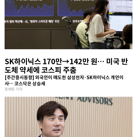
SK하이닉스 170만→142만 원… 미국 반
도체 약세에 코스피 주춤
[주간증시동향] 외국인이 매도한 삼성전자·SK하이닉스 개인이
사… 코스닥은 상승세
윤채원 기자