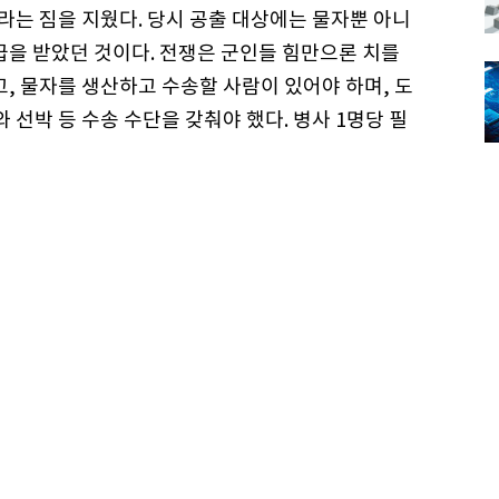
이라는 짐을 지웠다. 당시 공출 대상에는 물자뿐 아니
급을 받았던 것이다. 전쟁은 군인들 힘만으론 치를
고, 물자를 생산하고 수송할 사람이 있어야 하며, 도
 선박 등 수송 수단을 갖춰야 했다. 병사 1명당 필
를 마련하려고 임금을 통제하고, 강제로 저금하게 하
은 전쟁의 필수요소였다.
과 타이완 등 일본 제국이 점령한 식민지 지역민들이
한 희귀 광물이 다량 매장된 한반도는 화수분 같은
 생산량이 줄었음에도 부담해야 할 공출양은 오히려
가 참호를 파고 격납고와 고사포 진지를 만들었으며,
 물자를 생산 및 수송했다.
에서 7000곳이 넘는다. 한반도 전역에서 아시아태
다. 두만강 수력발전소는 물론, 해남 땅끝까지 광산