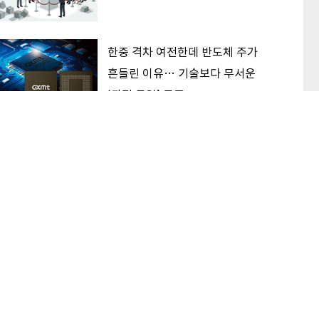
한중 격차 여전한데 반도체 주가
흔들린 이유… 기술보다 무서운
‘과점 균열’ 공포
“하반기 코스피, 7000 선에서 박
스권 등락 전망… 반도체는 공급
증가 선반영 주시해야”