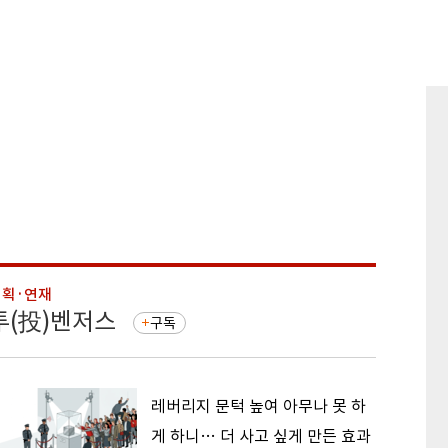
기획·연재
기획·연
투(投)벤저스
돈의 
구독
레버리지 문턱 높여 아무나 못 하
게 하니… 더 사고 싶게 만든 효과