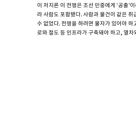
이 저지른 이 전쟁은 조선 민중에게 ‘공출’
라 사람도 포함됐다. 사람과 물건이 같은 취
수 없었다. 전쟁을 하려면 물자가 있어야 하
로와 철도 등 인프라가 구축돼야 하고, 열차와
요한 민간인은 13~18명이었다. 한편 군비
며, 채권을 강매했다. 즉 물자와 인력, 비용
공출은 일본 본토와 남사할린은 물론, 조선
짊어져야 했다. 특히 군수물자 생산에 필요
곳이었다. 조선 민중은 가뭄과 홍수로 곡물
늘었다. 장정 약 200만 명이 국내외로 나
비행장을 닦고 곡물, 철광석, 목재, 약품 등
이러한 전쟁 상흔이 남은 현장은 남북한 전체
평양전쟁의 현장이 아니었던 곳이 없을 정도