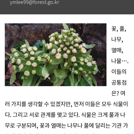
ymlee99@forest.go.kr
꽃, 풀,
나무,
열매,
나물….
이들의
공통점
은? 여
러 가지를 생각할 수 있겠지만, 먼저 이들은 모두 식물이
다. 그리고 서로 관계를 맺고 있다. 식물은 크게 풀과 나
무로 구분되며, 꽃과 열매는 나무나 풀에 달리는 기관 가