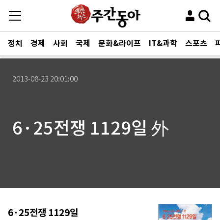
정치
경제
사회
국제
문화&라이프
IT&과학
스포츠
2013-08-23 20:01:00
6·25전쟁 1129일 外
6·25전쟁 1129일