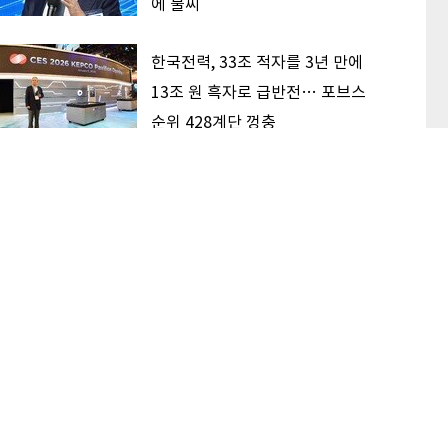
에 불씨
한국전력, 33조 적자를 3년 만에
13조 원 흑자로 급반전… 포브스
순위 428계단 껑충
삼전닉스, 견조한 AI 수요 딛고 상
승 지속할까
이 본 기사
최신기사