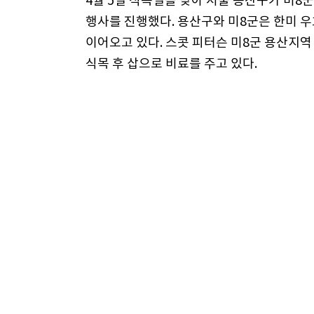
4월 5일 식목일을 맞아 서울 용산구가 미
행사를 진행했다. 용산구와 미8군은 한미 
이어오고 있다. 스콧 피터슨 미8군 용산지
식목 후 삽으로 비료를 주고 있다.
Canon EOS-1DX, ISO800, F11, T-1/2
포토
구독
“복숭이
올해로 데뷔
진 채 발견
신호대기
껍데기를