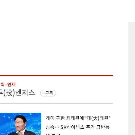
기획·연재
기획·연
투(投)벤저스
돈의 
구독
개미 구한 최태원에 ‘대(大)태원’
칭송… SK하이닉스 주가 급반등