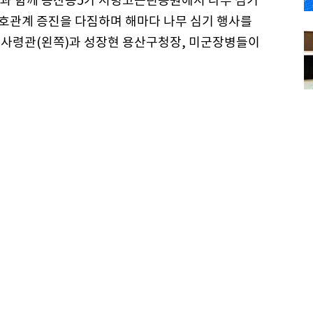
8군과 함께 용산동5가 서빙고근린공원에서 나무 심기
우호관계 증진을 다짐하며 해마다 나무 심기 행사를
역 사령관(왼쪽)과 성장현 용산구청장, 미군장병들이
50Sec, Lens 16-36mm
들, 고마워요” 가없이 빛나던 설리의 14년
 14주년을 맞은 스타가 우리 곁을 떠났다. 10월 14일 자택에서 숨
된 걸그룹 f(x)(에프엑스) 출신 가수 겸 배우 …
 중 〈담배 한 모금...〉
많
 버린 〈매미의 노래〉