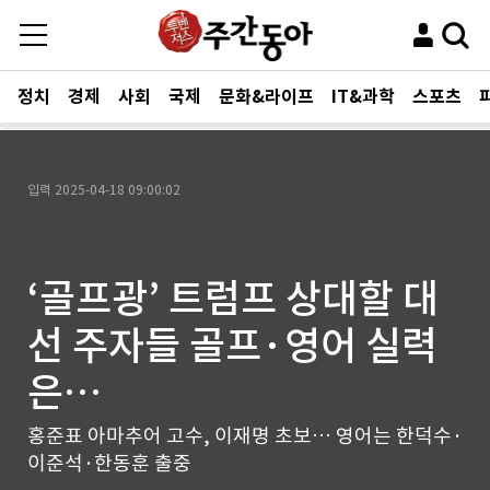
정치
경제
사회
국제
문화&라이프
IT&과학
스포츠
입력
2025-04-18 09:00:02
‘골프광’ 트럼프 상대할 대
선 주자들 골프·영어 실력
은…
홍준표 아마추어 고수, 이재명 초보… 영어는 한덕수·
이준석·한동훈 출중