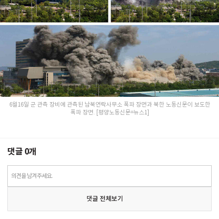
6월16일 군 관측 장비에 관측된 남북연락사무소 폭파 장면과 북한 노동신문이 보도한
폭파 장면. [평양노동신문=뉴스1]
댓글
0
개
의견을 남겨주세요.
댓글 전체보기