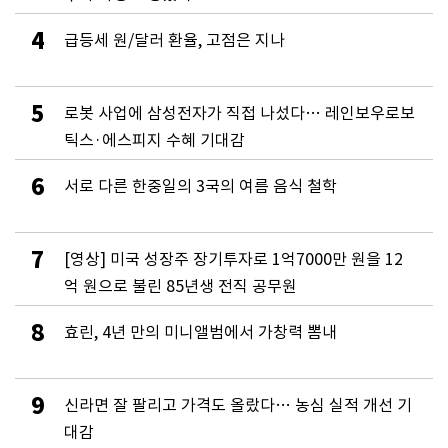
4
급등세 원/달러 환율, 고점은 지나
5
로봇 사업에 삼성전자가 직접 나섰다… 레인보우로보
틱스·에스피지 수혜 기대감
6
서로 다른 한중일의 3국의 여름 음식 철학
7
[영상] 미국 성장주 장기투자로 1억7000만 원을 12
억 원으로 불린 85년생 전직 공무원
8
효린, 4년 만의 미니앨범에서 가창력 뽐내
9
신라면 잘 팔리고 가격도 올랐다… 농심 실적 개선 기
대감