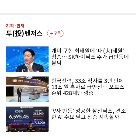
기획·연재
투(投)벤저스
구독
개미 구한 최태원에 ‘대(大)태원’
칭송… SK하이닉스 주가 급반등에
불씨
한국전력, 33조 적자를 3년 만에
13조 원 흑자로 급반전… 포브스
순위 428계단 껑충
‘V자 반등’ 성공한 삼전닉스, 견조
한 AI 수요 딛고 상승 지속할까