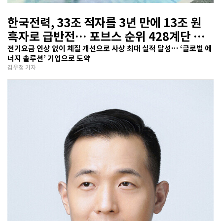
한국전력, 33조 적자를 3년 만에 13조 원
흑자로 급반전… 포브스 순위 428계단 껑
충
전기요금 인상 없이 체질 개선으로 사상 최대 실적 달성… ‘글로벌 에
너지 솔루션’ 기업으로 도약
김우정 기자