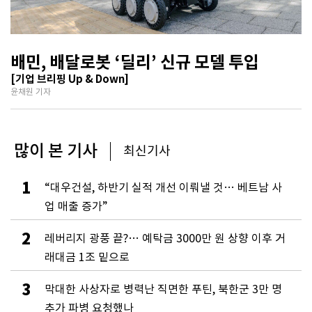
배민, 배달로봇 ‘딜리’ 신규 모델 투입
[기업 브리핑 Up & Down]
윤채원 기자
많이 본 기사
최신기사
1
“대우건설, 하반기 실적 개선 이뤄낼 것… 베트남 사
업 매출 증가”
2
레버리지 광풍 끝?… 예탁금 3000만 원 상향 이후 거
래대금 1조 밑으로
3
막대한 사상자로 병력난 직면한 푸틴, 북한군 3만 명
추가 파병 요청했나