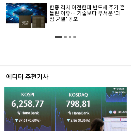
한중 격차 여전한데 반도체 주가 흔
들린 이유… 기술보다 무서운 ‘과
점 균열’ 공포
에디터 추천기사