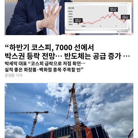
“하반기 코스피, 7000 선에서
박스권 등락 전망… 반도체는 공급 증가 선
반영 주시해야”
박세익 대표 “코스피 급락으로 저점 확인…
실적 좋은 화장품·백화점 종목 주목할 만”
문영훈 기자