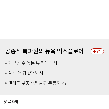
공종식 특파원의 뉴욕 익스플로어
구독
거부할 수 없는 뉴욕의 매력
담배 한 갑 1만원 시대
맨해튼 부동산은 불황 무풍지대?
댓글
0
개