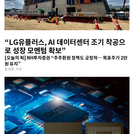
“LG유플러스, AI 데이터센터 조기 착공으
로 성장 모멘텀 확보”
[오늘의 픽] NH투자증권 “주주환원 정책도 긍정적… 목표주가 2만
원 유지”
문영훈 기자