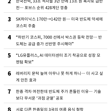
2
한국전력, 33조 적자를 3년 만에 13조 원 흑자로 급반
전… 포브스 순위 428계단 껑충
3
SK하이닉스 170만→142만 원… 미국 반도체 약세에
코스피 주춤
4
“하반기 코스피, 7000 선에서 박스권 등락 전망… 반
도체는 공급 증가 선반영 주시해야”
5
“LG유플러스, AI 데이터센터 조기 착공으로 성장 모
멘텀 확보”
6
레버리지 문턱 높여 아무나 못 하게 하니… 더 사고 싶
게 만든 효과
7
한중 격차 여전한데 반도체 주가 흔들린 이유… 기술
보다 무서운 ‘과점 균열’ 공포
8
서로 다른 한중일의 3국의 여름 음식 철학