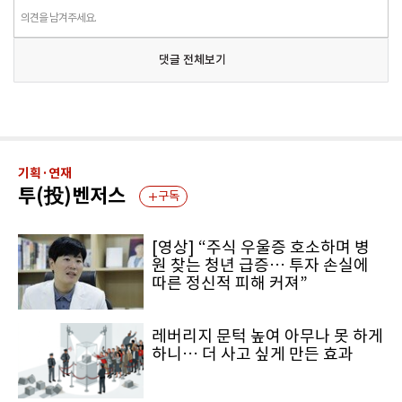
의견을 남겨주세요.
댓글 전체보기
기획·연재
투(投)벤저스
구독
[영상] “주식 우울증 호소하며 병
원 찾는 청년 급증… 투자 손실에
따른 정신적 피해 커져”
레버리지 문턱 높여 아무나 못 하게
하니… 더 사고 싶게 만든 효과