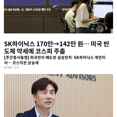
SK하이닉스 170만→142만 원… 미국 반
도체 약세에 코스피 주춤
[주간증시동향] 외국인이 매도한 삼성전자·SK하이닉스 개인이
사… 코스닥은 상승세
윤채원 기자