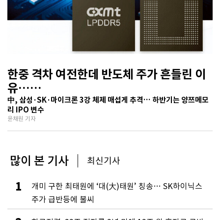
한중 격차 여전한데 반도체 주가 흔들린 이
유…
기술보다 무서운 ‘과점 균열’ 공포
中, 삼성·SK·마이크론 3강 체제 매섭게 추격… 하반기는 양쯔메모
리 IPO 변수
윤채원 기자
많이 본 기사
최신기사
1
개미 구한 최태원에 ‘대(大)태원’ 칭송… SK하이닉스
주가 급반등에 불씨