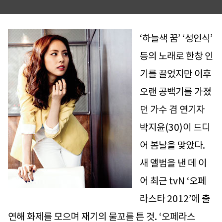
‘하늘색 꿈’ ‘성인식’
등의 노래로 한창 인
기를 끌었지만 이후
오랜 공백기를 가졌
던 가수 겸 연기자
박지윤(30)이 드디
어 봄날을 맞았다.
새 앨범을 낸 데 이
어 최근 tvN ‘오페
라스타 2012’에 출
연해 화제를 모으며 재기의 물꼬를 튼 것. ‘오페라스