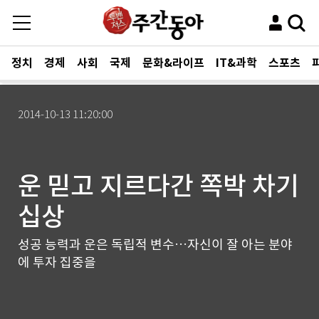
정치
경제
사회
국제
문화&라이프
IT&과학
스포츠
2014-10-13 11:20:00
운 믿고 지르다간 쪽박 차기
십상
성공 능력과 운은 독립적 변수…자신이 잘 아는 분야
에 투자 집중을