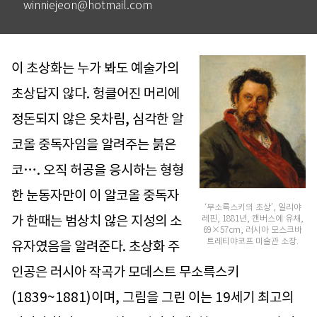
winniejeon@hotmail.com
이 초상화는 누가 봐도 예술가의
초상답지 않다. 헝클어진 머리에
정돈되지 않은 옷차림, 심각한 알
코올 중독자임을 알려주는 붉은
코…. 오직 허공을 응시하는 형형
한 눈동자만이 이 알코올 중독자
‘무소륵스키의 초상’, 일리야
가 한때는 범상치 않은 지성의 소
레핀, 1881년, 캔버스에 유채,
69×57cm, 러시아 모스크바
트레티야코프 미술관 소장.
유자였음을 알려준다. 초상화 주
인공은 러시아 작곡가 모데스트 무소륵스키
(1839~1881)이며, 그림을 그린 이는 19세기 최고의