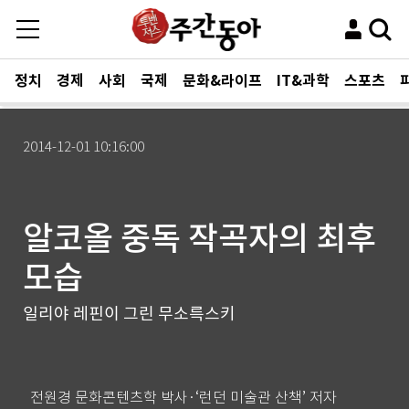
정치
경제
사회
국제
문화&라이프
IT&과학
스포츠
2014-12-01 10:16:00
알코올 중독 작곡자의 최후
모습
일리야 레핀이 그린 무소륵스키
전원경 문화콘텐츠학 박사·‘런던 미술관 산책’ 저자