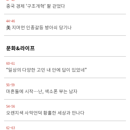
중국 경제 ‘구조개혁’ 팔 걷었다
44~46
美 지머먼 인종갈등 방아쇠 당기나
문화&라이프
60~61
“일상의 다양한 고민 내 안에 답이 있었네”
58~59
마흔둘에 시작…난, 색소폰 부는 남자
54~56
오렌지색 사막언덕 황홀한 세상과 만나다
62~63