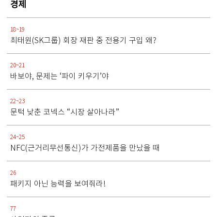
경제
18~19
최태원(SK그룹) 회장 재판 중 전용기 구입 왜?
20~21
바보야, 문제는 ‘파이 키우기’야
22~23
문턱 낮춘 코넥스 “시장 살아나라”
24~25
NFC(근거리무선통신)가 가전제품을 만났을 때
26
패키지 아닌 능력을 보여줘라!
77