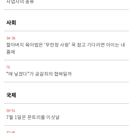
사업자의 종류
사회
34~36
할아버지 육아법은 ‘무한정 사랑’ 꾹 참고 기다리면 아이는 내
품에
76
“애 낳겠다”가 공갈죄의 협박일까
국제
50~51
7월 1일은 몬트리올 이삿날
47~49