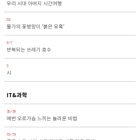
우리 시대 아버지 시간여행
80
물가의 꽃방망이 ‘붉은 유혹’
6~7
반복되는 쓰레기 호수
5
시
IT&과학
38~39
매번 오르가슴 느끼는 놀라운 비법
78~79