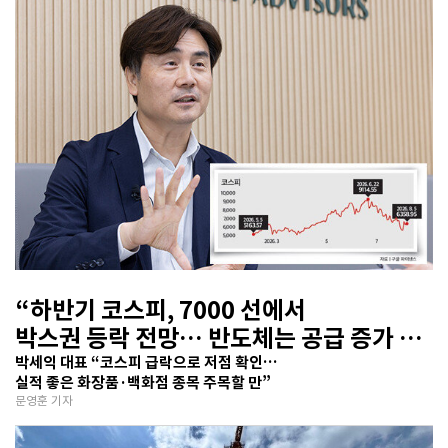
“하반기 코스피, 7000 선에서
박스권 등락 전망… 반도체는 공급 증가 선
반영 주시해야”
박세익 대표 “코스피 급락으로 저점 확인…
실적 좋은 화장품·백화점 종목 주목할 만”
문영훈 기자