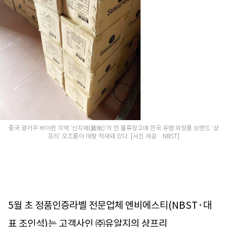
중국 광저우 바이윈 지역 ‘신지에(新街)’의 한 물류창고에 한국 유명 화장품 브랜드 ‘샹
프리’ 모조품이 대량 적재돼 있다. [사진 제공 · NBST]
5월 초 정품인증라벨 전문업체 엔비에스티(NBST·대
표 조인석)는 고객사인 ㈜유알지의 샹프리