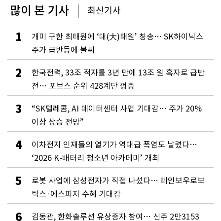
많이 본 기사
최신기사
1
개미 구한 최태원에 ‘대(大)태원’ 칭송… SK하이닉스
주가 급반등에 불씨
2
한국전력, 33조 적자를 3년 만에 13조 원 흑자로 급반
전… 포브스 순위 428계단 껑충
3
“SK텔레콤, AI 데이터센터 사업 기대감… 주가 20%
이상 상승 전망”
4
이차전지 인재들의 열기가 역대급 폭염도 날렸다…
‘2026 K-배터리 청소년 아카데미’ 개최
5
로봇 사업에 삼성전자가 직접 나섰다… 레인보우로보
틱스·에스피지 수혜 기대감
6
김동관, 한화솔루션 유상증자 참여… 신주 2만3153