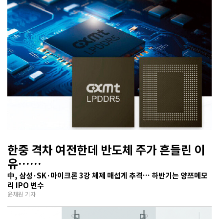
한중 격차 여전한데 반도체 주가 흔들린 이
유…
기술보다 무서운 ‘과점 균열’ 공포
中, 삼성·SK·마이크론 3강 체제 매섭게 추격… 하반기는 양쯔메모
리 IPO 변수
윤채원 기자