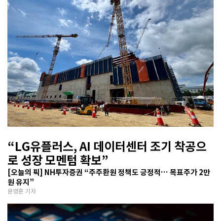
“LG유플러스, AI 데이터센터 조기 착공으
로 성장 모멘텀 확보”
[오늘의 픽] NH투자증권 “주주환원 정책도 긍정적… 목표주가 2만
원 유지”
문영훈 기자