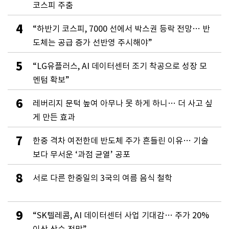
코스피 주춤
4
“하반기 코스피, 7000 선에서 박스권 등락 전망… 반
도체는 공급 증가 선반영 주시해야”
5
“LG유플러스, AI 데이터센터 조기 착공으로 성장 모
멘텀 확보”
6
레버리지 문턱 높여 아무나 못 하게 하니… 더 사고 싶
게 만든 효과
7
한중 격차 여전한데 반도체 주가 흔들린 이유… 기술
보다 무서운 ‘과점 균열’ 공포
8
서로 다른 한중일의 3국의 여름 음식 철학
9
“SK텔레콤, AI 데이터센터 사업 기대감… 주가 20%
이상 상승 전망”