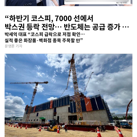
“하반기 코스피, 7000 선에서
박스권 등락 전망… 반도체는 공급 증가 선
반영 주시해야”
박세익 대표 “코스피 급락으로 저점 확인…
실적 좋은 화장품·백화점 종목 주목할 만”
문영훈 기자