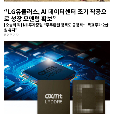
“LG유플러스, AI 데이터센터 조기 착공으
로 성장 모멘텀 확보”
[오늘의 픽] NH투자증권 “주주환원 정책도 긍정적… 목표주가 2만
원 유지”
문영훈 기자