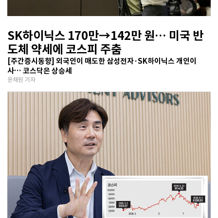
SK하이닉스 170만→142만 원… 미국 반
도체 약세에 코스피 주춤
[주간증시동향] 외국인이 매도한 삼성전자·SK하이닉스 개인이
사… 코스닥은 상승세
윤채원 기자