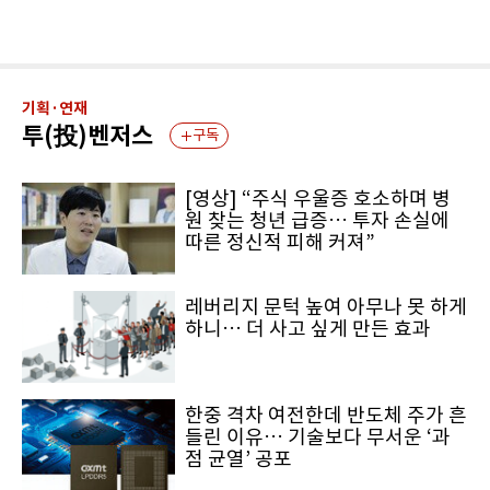
기획·연재
투(投)벤저스
구독
[영상] “주식 우울증 호소하며 병
원 찾는 청년 급증… 투자 손실에
따른 정신적 피해 커져”
레버리지 문턱 높여 아무나 못 하게
하니… 더 사고 싶게 만든 효과
한중 격차 여전한데 반도체 주가 흔
들린 이유… 기술보다 무서운 ‘과
점 균열’ 공포