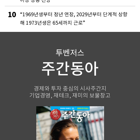
10
“1969년생부터 정년 연장, 2029년부터 단계적 상향
해 1973년생은 65세까지 근로”
투벤저스
주간동아
경제와 투자 중심의 시사주간지
기업경영, 재테크, 재미의 보물창고