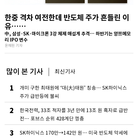
한중 격차 여전한데 반도체 주가 흔들린 이
유…
기술보다 무서운 ‘과점 균열’ 공포
中, 삼성·SK·마이크론 3강 체제 매섭게 추격… 하반기는 양쯔메모
리 IPO 변수
윤채원 기자
많이 본 기사
최신기사
1
개미 구한 최태원에 ‘대(大)태원’ 칭송… SK하이닉스
주가 급반등에 불씨
2
한국전력, 33조 적자를 3년 만에 13조 원 흑자로 급반
전… 포브스 순위 428계단 껑충
3
SK하이닉스 170만→142만 원… 미국 반도체 약세에