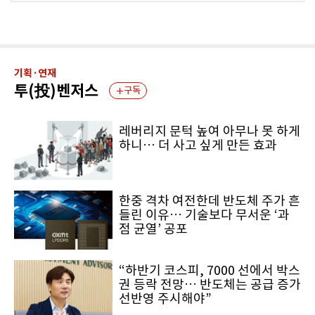
기획·연재
투(投)벤저스
구독
레버리지 문턱 높여 아무나 못 하게
하니… 더 사고 싶게 만든 효과
한중 격차 여전한데 반도체 주가 흔
들린 이유… 기술보다 무서운 ‘과
점 균열’ 공포
“하반기 코스피, 7000 선에서 박스
권 등락 전망… 반도체는 공급 증가
선반영 주시해야”