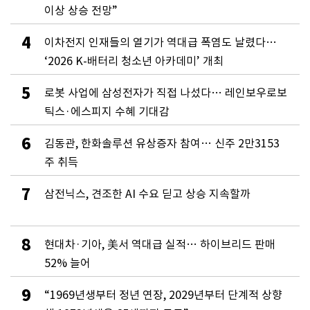
이상 상승 전망”
4
이차전지 인재들의 열기가 역대급 폭염도 날렸다…
‘2026 K-배터리 청소년 아카데미’ 개최
5
로봇 사업에 삼성전자가 직접 나섰다… 레인보우로보
틱스·에스피지 수혜 기대감
6
김동관, 한화솔루션 유상증자 참여… 신주 2만3153
주 취득
7
삼전닉스, 견조한 AI 수요 딛고 상승 지속할까
8
현대차·기아, 美서 역대급 실적… 하이브리드 판매
52% 늘어
9
“1969년생부터 정년 연장, 2029년부터 단계적 상향