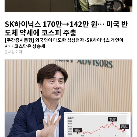
SK하이닉스 170만→142만 원… 미국 반
도체 약세에 코스피 주춤
[주간증시동향] 외국인이 매도한 삼성전자·SK하이닉스 개인이
사… 코스닥은 상승세
윤채원 기자