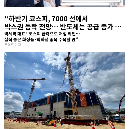
“하반기 코스피, 7000 선에서
박스권 등락 전망… 반도체는 공급 증가 선
반영 주시해야”
박세익 대표 “코스피 급락으로 저점 확인…
실적 좋은 화장품·백화점 종목 주목할 만”
문영훈 기자