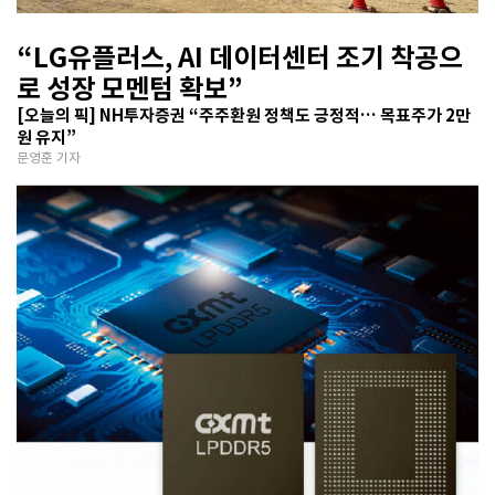
“LG유플러스, AI 데이터센터 조기 착공으
로 성장 모멘텀 확보”
[오늘의 픽] NH투자증권 “주주환원 정책도 긍정적… 목표주가 2만
원 유지”
문영훈 기자