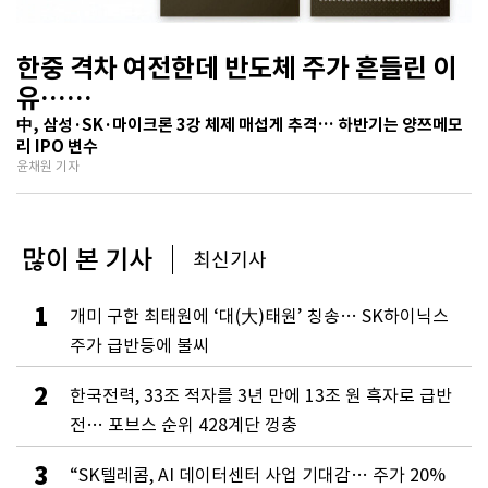
한중 격차 여전한데 반도체 주가 흔들린 이
유…
기술보다 무서운 ‘과점 균열’ 공포
中, 삼성·SK·마이크론 3강 체제 매섭게 추격… 하반기는 양쯔메모
리 IPO 변수
윤채원 기자
많이 본 기사
최신기사
1
개미 구한 최태원에 ‘대(大)태원’ 칭송… SK하이닉스
주가 급반등에 불씨
2
한국전력, 33조 적자를 3년 만에 13조 원 흑자로 급반
전… 포브스 순위 428계단 껑충
3
“SK텔레콤, AI 데이터센터 사업 기대감… 주가 20%