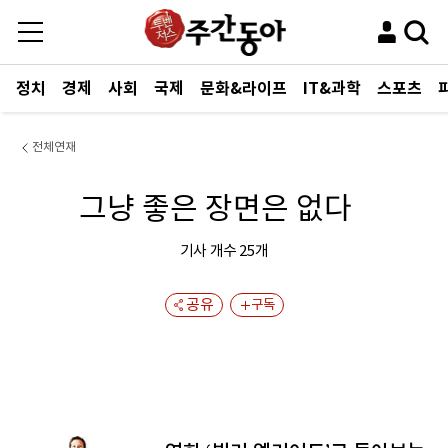
정치
경제
사회
국제
문화&라이프
IT&과학
스포츠
전체연재
그냥 좋은 장면은 없다
기사 개수
25
개
공유
구독