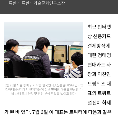
류한석 류한석기술문화연구소장
최근 인터넷
상 신용카드
결제방식에
대한 정태영
현대카드 사
장과 이찬진
드림위즈 대
3월 21일 서울 송파구 가락동 한국인터넷진흥원(KISA) 인터넷
침해대응센터에서 관계자들이 전날 벌어진 대규모 전산망 마
표의 트위트
비 사태 모니터링 및 원인 분석 작업을 벌이고 있다.
설전이 화제
가 된 바 있다. 7월 6일 이 대표는 트위터에 다음과 같은