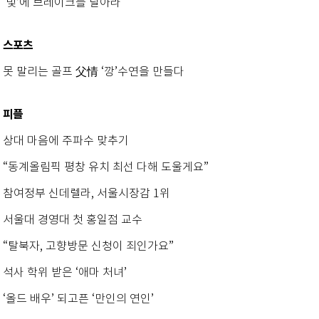
‘빛’에 브레이크를 달아라
스포츠
못 말리는 골프 父情 ‘깡’수연을 만들다
피플
상대 마음에 주파수 맞추기
“동계올림픽 평창 유치 최선 다해 도울게요”
참여정부 신데렐라, 서울시장감 1위
서울대 경영대 첫 홍일점 교수
“탈북자, 고향방문 신청이 죄인가요”
석사 학위 받은 ‘애마 처녀’
‘올드 배우’ 되고픈 ‘만인의 연인’