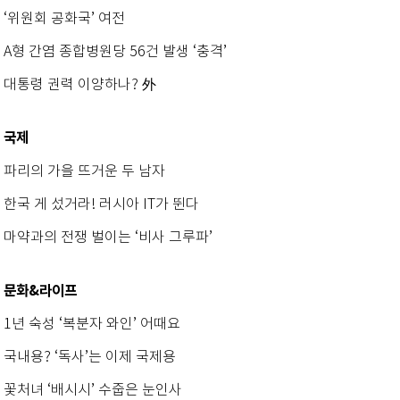
‘위원회 공화국’ 여전
A형 간염 종합병원당 56건 발생 ‘충격’
대통령 권력 이양하나? 外
국제
파리의 가을 뜨거운 두 남자
한국 게 섰거라! 러시아 IT가 뛴다
마약과의 전쟁 벌이는 ‘비사 그루파’
문화&라이프
1년 숙성 ‘복분자 와인’ 어때요
국내용? ‘독사’는 이제 국제용
꽃처녀 ‘배시시’ 수줍은 눈인사