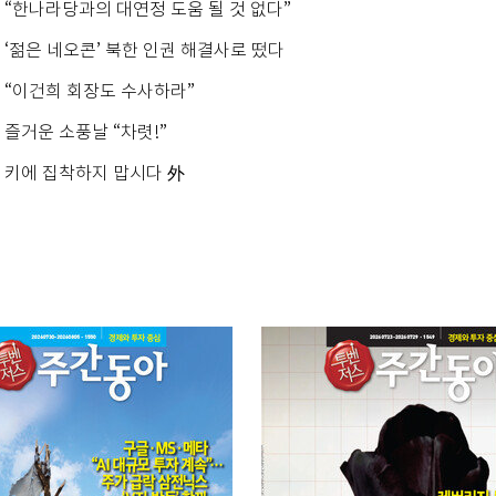
“한나라당과의 대연정 도움 될 것 없다”
‘젊은 네오콘’ 북한 인권 해결사로 떴다
“이건희 회장도 수사하라”
즐거운 소풍날 “차렷!”
키에 집착하지 맙시다 外