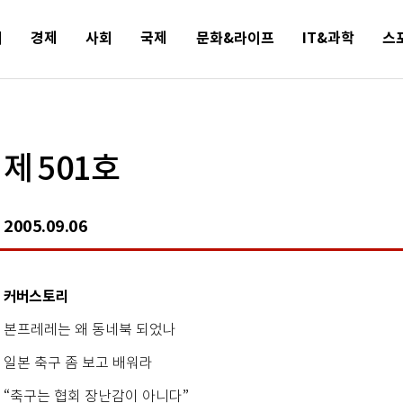
치
경제
사회
국제
문화&라이프
IT&과학
스
제 501호
2005.09.06
커버스토리
본프레레는 왜 동네북 되었나
일본 축구 좀 보고 배워라
“축구는 협회 장난감이 아니다”