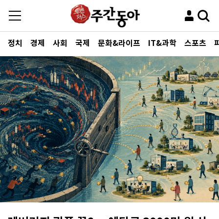
정치
경제
사회
국제
문화&라이프
IT&과학
스포츠