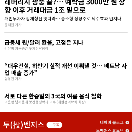
레버리지 광풍 끝?… 예탁금 3000만 원 상
향 이후 거래대금 1조 밑으로
개인투자자 강제청산 잇따라… 중소형 성장주로 낙수효과 번지나
윤채원 기자
급등세 원/달러 환율, 고점은 지나
김유미 키움증권 투자전략팀장
“대우건설, 하반기 실적 개선 이뤄낼 것… 베트남 사
업 매출 증가”
임경진 기자
서로 다른 한중일의 3국의 여름 음식 철학
이윤현 남서울대 보건행정학과 교수 (대한검역학회 회장)
투(投)벤저스
네이버 블로그
구독
투벤저스 유튜브